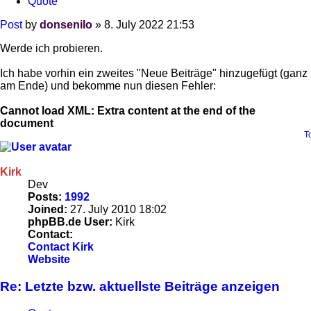
Quote
Post
by
donsenilo
»
8. July 2022 21:53
Werde ich probieren.
Ich habe vorhin ein zweites "Neue Beiträge" hinzugefügt (ganz
am Ende) und bekomme nun diesen Fehler:
Cannot load XML: Extra content at the end of the
document
T
Kirk
Dev
Posts:
1992
Joined:
27. July 2010 18:02
phpBB.de User:
Kirk
Contact:
Contact Kirk
Website
Re: Letzte bzw. aktuellste Beiträge anzeigen