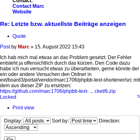
Contact:
Contact Marc
Website
Re: Letzte bzw. aktuellste Beiträge anzeigen
Quote
Post
by
Marc
»
15. August 2022 15:43
Ich hab mich mal etwas an das Problem gesetzt. Der Fehler
entsteht ja offensichtlich durch das kürzen. Den Code dazu
habe ich nun versucht etwas zu überarbeiten, gerne könnte der
ein oder andere Versuchen den Ordner in
ext/board3/portal/vendor/marc1706/phpbb-text-shortener/src mit
dem aus dieser ZIP zu ersetzen:
https://github.com/marc1706/phpbb-text- ... cket/6.zip
Locked
T
Print view
Display:
Sort by:
Direction: