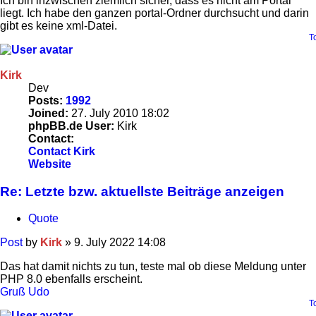
Ich bin inzwischen ziemlich sicher, dass es nicht am Portal
liegt. Ich habe den ganzen portal-Ordner durchsucht und darin
gibt es keine xml-Datei.
T
Kirk
Dev
Posts:
1992
Joined:
27. July 2010 18:02
phpBB.de User:
Kirk
Contact:
Contact Kirk
Website
Re: Letzte bzw. aktuellste Beiträge anzeigen
Quote
Post
by
Kirk
»
9. July 2022 14:08
Das hat damit nichts zu tun, teste mal ob diese Meldung unter
PHP 8.0 ebenfalls erscheint.
Gruß Udo
T