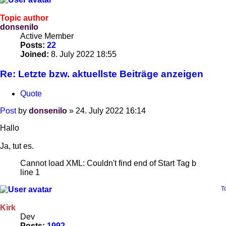
Topic author
donsenilo
Active Member
Posts:
22
Joined:
8. July 2022 18:55
Re: Letzte bzw. aktuellste Beiträge anzeigen
Quote
Post
by
donsenilo
»
24. July 2022 16:14
Hallo
Ja, tut es.
Cannot load XML: Couldn't find end of Start Tag b
line 1
T
Kirk
Dev
Posts:
1992