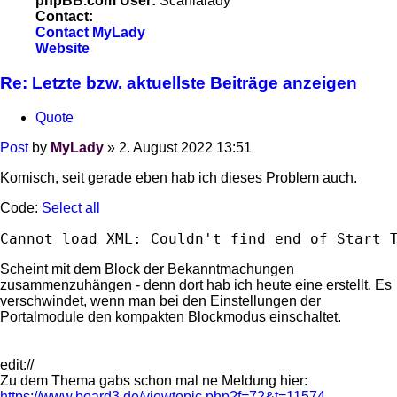
phpBB.com User:
Scanialady
Contact:
Contact MyLady
Website
Re: Letzte bzw. aktuellste Beiträge anzeigen
Quote
Post
by
MyLady
»
2. August 2022 13:51
Komisch, seit gerade eben hab ich dieses Problem auch.
Code:
Select all
Cannot load XML: Couldn't find end of Start 
Scheint mit dem Block der Bekanntmachungen
zusammenzuhängen - denn dort hab ich heute eine erstellt. Es
verschwindet, wenn man bei den Einstellungen der
Portalmodule den kompakten Blockmodus einschaltet.
edit://
Zu dem Thema gabs schon mal ne Meldung hier:
https://www.board3.de/viewtopic.php?f=72&t=11574