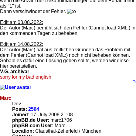
wenn die Anzahl der Bekanntmachungen auf dem Portal: mehr
als "1" ist.
Dann verschwindet der Fehler.
Edit am 03.08.2022:
Der Autor (Marc) bemüht sich den Fehler (Cannot load XML:) in
den kommenden Tagen zu beheben.
Edit am 14.08.2022:
Der Autor (Marc) hat aus zeitlichen Gründen das Problem mit
dem Fehler (Cannot load XML:) noch nicht beheben können.
Sobald es dafür eine Lösung geben sollte, werden wir diese
hier bereitstellen.
V.G. archivar
sorry for my bad english
T
Marc
Dev
Posts:
2504
Joined:
17. July 2008 21:08
phpBB.de User:
marc1706
phpBB.com User:
Marc
Location:
Clausthal-Zellerfeld / München