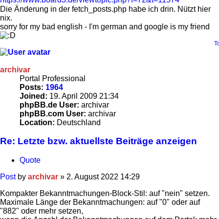
Die Änderung in der fetch_posts.php habe ich drin. Nützt hier
nix.
sorry for my bad english - I'm german and google is my friend
T
archivar
Portal Professional
Posts:
1964
Joined:
19. April 2009 21:34
phpBB.de User:
archivar
phpBB.com User:
archivar
Location:
Deutschland
Re: Letzte bzw. aktuellste Beiträge anzeigen
Quote
Post
by
archivar
»
2. August 2022 14:29
Kompakter Bekanntmachungen-Block-Stil: auf "nein" setzen.
Maximale Länge der Bekanntmachungen: auf "0" oder auf
"882" oder mehr setzen,