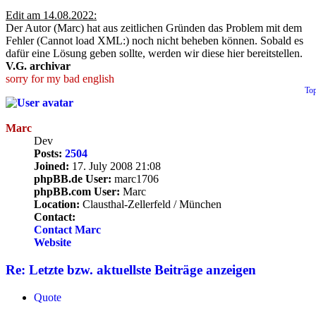
Edit am 14.08.2022:
Der Autor (Marc) hat aus zeitlichen Gründen das Problem mit dem
Fehler (Cannot load XML:) noch nicht beheben können. Sobald es
dafür eine Lösung geben sollte, werden wir diese hier bereitstellen.
V.G. archivar
sorry for my bad english
To
Marc
Dev
Posts:
2504
Joined:
17. July 2008 21:08
phpBB.de User:
marc1706
phpBB.com User:
Marc
Location:
Clausthal-Zellerfeld / München
Contact:
Contact Marc
Website
Re: Letzte bzw. aktuellste Beiträge anzeigen
Quote