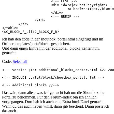
			<!-- ELSE -->

			<div id="ajaxChatCopyright">

				<a href="https://blueimp.net/ajax/">AJAX Chat</a> &copy; <a href="https://blueimp.net">blueimp.net</a>

			</div>

			<!-- ENDIF -->

		</td>

	</tr>

</table>

Ich hab den code in der shoutbox_portal.html eingefügt und im
Ordner templates/porta/blocks gespeichert.
Und dann einen Eintrag in der additional_blocks_center.html
gemacht:
Code:
Select all
<!-- version $Id: additional_blocks_center.html 427 200
<!-- INCLUDE portal/block/shoutbox_portal.html -->

Das wäre dann alles, was ich gemacht hab um die Shoutbox ins
Portal zu bekommen. Für den Forum-Index bin ich ähnlich
vorgegangen. Dort hab ich auch eine Extra html-Datei gemacht.
Wenn du das auch haben willst, dann gib bescheid. Dann poste ich
das auch.