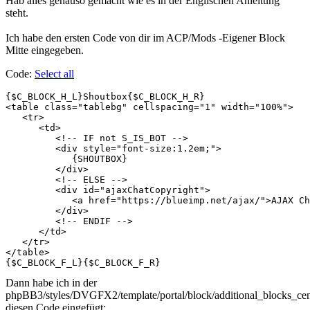
Hab alles genauso gemacht wie es in der Englischen Anleitung
steht.
Ich habe den ersten Code von dir im ACP/Mods -Eigener Block
Mitte eingegeben.
Code:
Select all
{$C_BLOCK_H_L}Shoutbox{$C_BLOCK_H_R}

<table class="tablebg" cellspacing="1" width="100%">

   <tr>

      <td>

         <!-- IF not S_IS_BOT -->

         <div style="font-size:1.2em;">

            {SHOUTBOX}

         </div>

         <!-- ELSE -->

         <div id="ajaxChatCopyright">

            <a href="https://blueimp.net/ajax/">AJAX Ch
         </div>

         <!-- ENDIF -->

      </td>

   </tr>

</table>

{$C_BLOCK_F_L}{$C_BLOCK_F_R}
Dann habe ich in der
phpBB3/styles/DVGFX2/template/portal/block/additional_blocks_cen
diesen Code eingefügt: