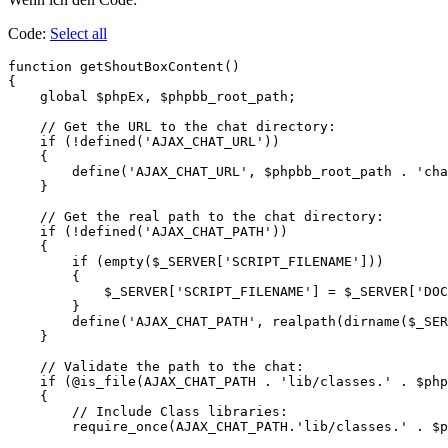
Code:
Select all
function getShoutBoxContent()

{

    global $phpEx, $phpbb_root_path;

    // Get the URL to the chat directory:

    if (!defined('AJAX_CHAT_URL'))

    {

        define('AJAX_CHAT_URL', $phpbb_root_path . 'cha
    }

    // Get the real path to the chat directory:

    if (!defined('AJAX_CHAT_PATH'))

    {

        if (empty($_SERVER['SCRIPT_FILENAME']))

        {

            $_SERVER['SCRIPT_FILENAME'] = $_SERVER['DOC
        }

        define('AJAX_CHAT_PATH', realpath(dirname($_SER
    }

    // Validate the path to the chat:

    if (@is_file(AJAX_CHAT_PATH . 'lib/classes.' . $php
    {

        // Include Class libraries:

        require_once(AJAX_CHAT_PATH.'lib/classes.' . $p