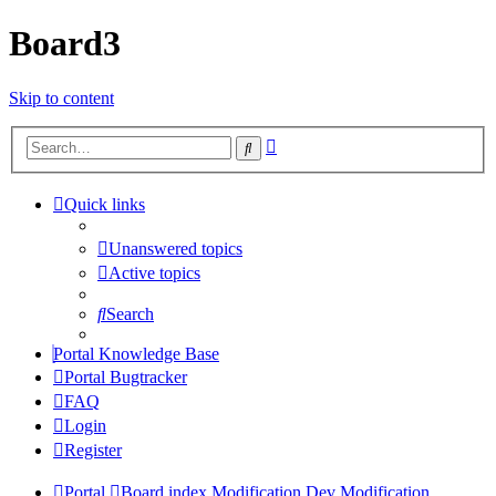
Board3
Skip to content
Advanced
Search
search
Quick links
Unanswered topics
Active topics
Search
Portal Knowledge Base
Portal Bugtracker
FAQ
Login
Register
Portal
Board index
Modification Dev
Modification