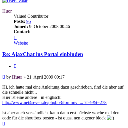
Huor
Valued Contributor
Posts:
95
Joined:
9. October 2008 00:46
Contact:
Contact
Huor
Website
Re: AjaxChat ins Portal einbinden
Quote
Post
by
Huor
»
21. April 2009 00:17
Hi, ich hatte mal eine Anleitung dazu geschrieben, find die aber auf
die schnelle nicht...
Hier ist eine andere - in englisch:
http://www.net4seven.de/phpbb3/forum/vi ... ?f=9&t=278
ist aber auch verständlich. kann dann erst nächste woche mal den
code für die shoutbox posten - ist quasi nen eigener block
Top