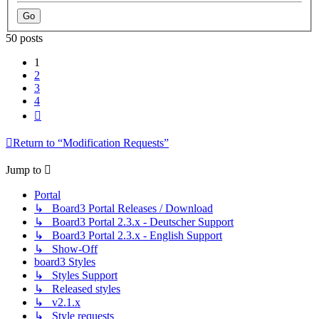
50 posts
1
2
3
4
Next
Return to “Modification Requests”
Jump to
Portal
↳ Board3 Portal Releases / Download
↳ Board3 Portal 2.3.x - Deutscher Support
↳ Board3 Portal 2.3.x - English Support
↳ Show-Off
board3 Styles
↳ Styles Support
↳ Released styles
↳ v2.1.x
↳ Style requests