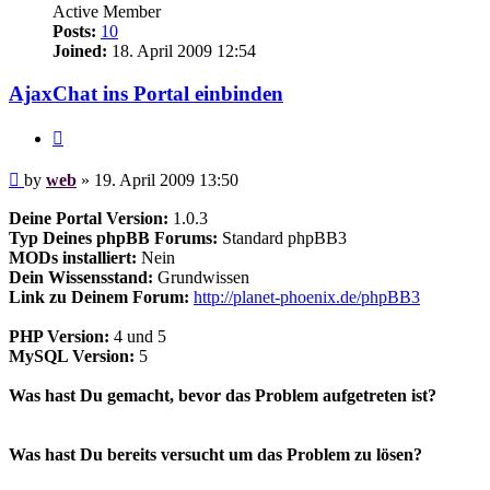
Active Member
Posts:
10
Joined:
18. April 2009 12:54
AjaxChat ins Portal einbinden
Quote
Post
by
web
»
19. April 2009 13:50
Deine Portal Version:
1.0.3
Typ Deines phpBB Forums:
Standard phpBB3
MODs installiert:
Nein
Dein Wissensstand:
Grundwissen
Link zu Deinem Forum:
http://planet-phoenix.de/phpBB3
PHP Version:
4 und 5
MySQL Version:
5
Was hast Du gemacht, bevor das Problem aufgetreten ist?
Was hast Du bereits versucht um das Problem zu lösen?