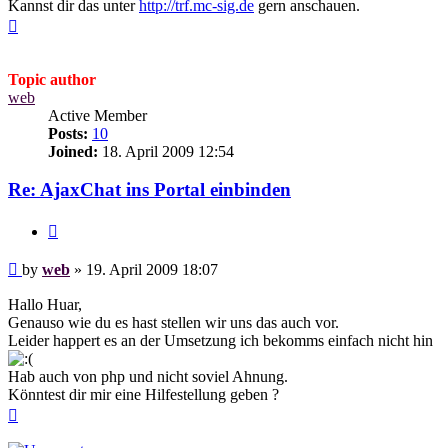
Kannst dir das unter
http://trf.mc-sig.de
gern anschauen.
Top
Topic author
web
Active Member
Posts:
10
Joined:
18. April 2009 12:54
Re: AjaxChat ins Portal einbinden
Quote
Post
by
web
»
19. April 2009 18:07
Hallo Huar,
Genauso wie du es hast stellen wir uns das auch vor.
Leider happert es an der Umsetzung ich bekomms einfach nicht hin
Hab auch von php und nicht soviel Ahnung.
Könntest dir mir eine Hilfestellung geben ?
Top