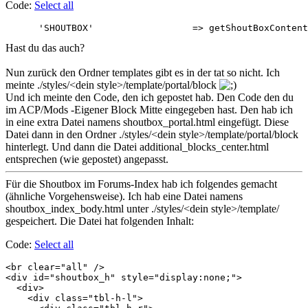
Code:
Select all
Hast du das auch?
Nun zurück den Ordner templates gibt es in der tat so nicht. Ich
meinte ./styles/<dein style>/template/portal/block
Und ich meinte den Code, den ich gepostet hab. Den Code den du
im ACP/Mods -Eigener Block Mitte eingegeben hast. Den hab ich
in eine extra Datei namens shoutbox_portal.html eingefügt. Diese
Datei dann in den Ordner ./styles/<dein style>/template/portal/block
hinterlegt. Und dann die Datei additional_blocks_center.html
entsprechen (wie gepostet) angepasst.
Für die Shoutbox im Forums-Index hab ich folgendes gemacht
(ähnliche Vorgehensweise). Ich hab eine Datei namens
shoutbox_index_body.html unter ./styles/<dein style>/template/
gespeichert. Die Datei hat folgenden Inhalt:
Code:
Select all
<br clear="all" />

<div id="shoutbox_h" style="display:none;">

  <div>

    <div class="tbl-h-l">
