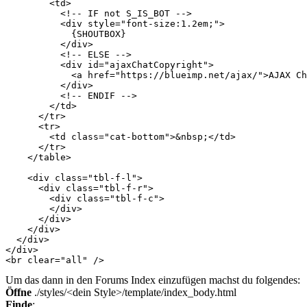
        <td>

          <!-- IF not S_IS_BOT -->

          <div style="font-size:1.2em;">

            {SHOUTBOX}

          </div>

          <!-- ELSE -->

          <div id="ajaxChatCopyright">

            <a href="https://blueimp.net/ajax/">AJAX Ch
          </div>

          <!-- ENDIF -->

        </td>

      </tr>

      <tr>

        <td class="cat-bottom">&nbsp;</td>

      </tr>

    </table>

    <div class="tbl-f-l">

      <div class="tbl-f-r">

        <div class="tbl-f-c">

        </div>

      </div>

    </div>

  </div>

</div>

Um das dann in den Forums Index einzufügen machst du folgendes:
Öffne
./styles/<dein Style>/template/index_body.html
Finde
: