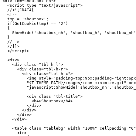
<div id="shoutbox_nh">

  <script type="text/javascript">

  //<![CDATA[

  <!--

  tmp = 'shoutbox';

  if(GetCookie(tmp) == '2')

  {

    ShowHide('shoutbox_nh', 'shoutbox_h', 'shoutbox_nh'
  }

  //-->

  //]]>

  </script>

  <div>

    <div class="tbl-h-l">

      <div class="tbl-h-r">

        <div class="tbl-h-c">

          <img style="padding-top:9px;padding-right:6px
          "{T_THEME_PATH}/images/icon_minimize.gif" onc
          "javascript:ShowHide('shoutbox_nh','shoutbox_
          <div class="tbl-title">

            <h4>Shoutbox</h4>

          </div>

        </div>

      </div>

    </div>

    <table class="tablebg" width="100%" cellpadding="0"
      <tr>
