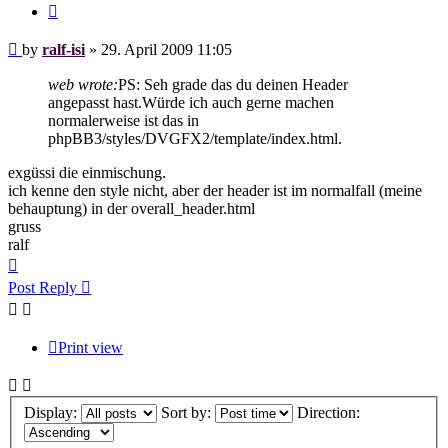
Quote
Post
by
ralf-isi
»
29. April 2009 11:05
web wrote:
PS: Seh grade das du deinen Header
angepasst hast.Würde ich auch gerne machen
normalerweise ist das in
phpBB3/styles/DVGFX2/template/index.html.
exgüssi die einmischung.
ich kenne den style nicht, aber der header ist im normalfall (meine
behauptung) in der overall_header.html
gruss
ralf
Top
Post Reply
Print view
Display:
Sort by:
Direction: