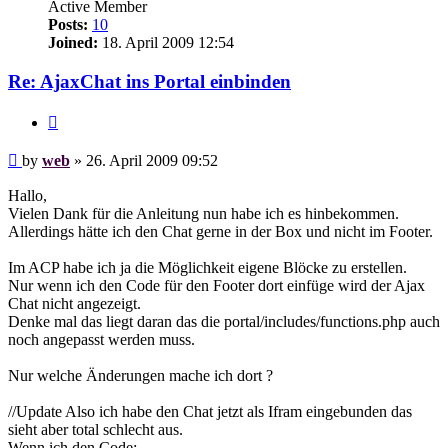
Active Member
Posts:
10
Joined:
18. April 2009 12:54
Re: AjaxChat ins Portal einbinden
Quote
Post
by
web
»
26. April 2009 09:52
Hallo,
Vielen Dank für die Anleitung nun habe ich es hinbekommen.
Allerdings hätte ich den Chat gerne in der Box und nicht im Footer.
Im ACP habe ich ja die Möglichkeit eigene Blöcke zu erstellen.
Nur wenn ich den Code für den Footer dort einfüge wird der Ajax
Chat nicht angezeigt.
Denke mal das liegt daran das die portal/includes/functions.php auch
noch angepasst werden muss.
Nur welche Änderungen mache ich dort ?
//Update Also ich habe den Chat jetzt als Ifram eingebunden das
sieht aber total schlecht aus.
Wenn ich den Code: