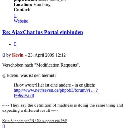
Location:
Hamburg
Contact:
Contact
Kevin
Website
Re: AjaxChat ins Portal einbinden
Quote
Post
by
Kevin
»
23. April 2009 12:12
Verschoben nach "Modification Requests".
@Edebu: was ist den hiermit?
Huor wrote:
Hier ist eine andere - in englisch:
http://www.net4seven.de/phpbb3/forum/vi ... ?
f=9&t=278
~~~ They say the definition of madness is doing the same thing and
expecting a different result ~~~
Kein Support per PN / No support via PM!
Top