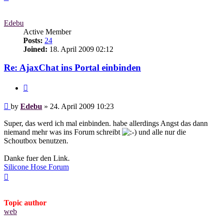
Edebu
Active Member
Posts:
24
Joined:
18. April 2009 02:12
Re: AjaxChat ins Portal einbinden
Quote
Post
by
Edebu
»
24. April 2009 10:23
Super, das werd ich mal einbinden. habe allerdings Angst das dann
niemand mehr was ins Forum schreibt
und alle nur die
Schoutbox benutzen.
Danke fuer den Link.
Silicone Hose Forum
Top
Topic author
web