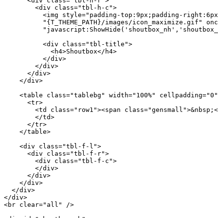
      <div class="tbl-h-r">

        <div class="tbl-h-c">

          <img style="padding-top:9px;padding-right:6px
          "{T_THEME_PATH}/images/icon_maximize.gif" onc
          "javascript:ShowHide('shoutbox_nh','shoutbox_
          <div class="tbl-title">

            <h4>Shoutbox</h4>

          </div>

        </div>

      </div>

    </div>

    <table class="tablebg" width="100%" cellpadding="0"
      <tr>

        <td class="row1"><span class="gensmall">&nbsp;<
        </td>

      </tr>

    </table>

    <div class="tbl-f-l">

      <div class="tbl-f-r">

        <div class="tbl-f-c">

        </div>

      </div>

    </div>

  </div>

</div>

<br clear="all" />
