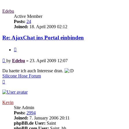
Edebu
Active Member
Posts:
24
Joined:
18. April 2009 02:12
Re: AjaxChat ins Portal einbinden
Quote
Post
by
Edebu
»
23. April 2009 12:07
Da haette ich auch Interesse dran.
Silicone Hose Forum
Top
Kevin
Site Admin
Posts:
2994
Joined:
7. January 2006 20:11
phpBB.de User:
Saint
phpBB.com User:
Saint_hh