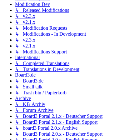
Modification Dev
↳ Released Modifications
↳ v2.3.x
↳ v2.1.x
↳ Modification Requests
↳ Modifications - In Development
↳ v2.3.x
↳ v2.1.x
↳ Modifications Support
International
↳ Completed Translations
↳ Translations in Development
Board3.de
↳ Board3.de
↳ Small talk
↳ Trash bin / Papierkorb
Archive
↳ KB-Archiv
↳ Forum-Archive
↳ Board3 Portal 2.1.x - Deutscher Support
↳ Board3 Portal 2.1.x - English Support
↳ board3 Portal 2.0.x Archive
↳ Board3 Portal 2.0.x - Deutscher Support
↳ Board3 Portal 2.0.x - English Support