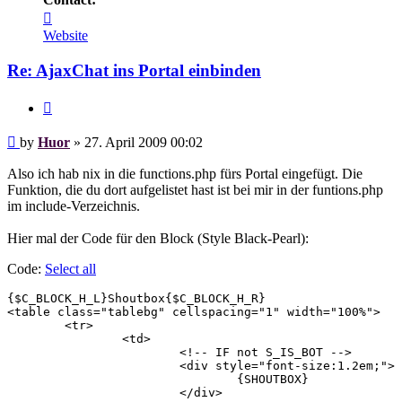
Contact
Huor
Website
Re: AjaxChat ins Portal einbinden
Quote
Post
by
Huor
»
27. April 2009 00:02
Also ich hab nix in die functions.php fürs Portal eingefügt. Die
Funktion, die du dort aufgelistet hast ist bei mir in der funtions.php
im include-Verzeichnis.
Hier mal der Code für den Block (Style Black-Pearl):
Code:
Select all
{$C_BLOCK_H_L}Shoutbox{$C_BLOCK_H_R}

<table class="tablebg" cellspacing="1" width="100%">

	<tr>

		<td>

			<!-- IF not S_IS_BOT -->

			<div style="font-size:1.2em;">

				{SHOUTBOX}

			</div>
