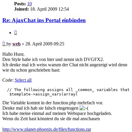
Posts:
10
Joined:
18. April 2009 12:54
Re: AjaxChat ins Portal einbinden
Quote
Post
by
web
»
28. April 2009 09:25
Hallo Huor,
Den Style habe ich von hier und nennt sich DVGFX2.
Ich denke mal ich weiss warum der Chat nicht angezeigt wird denn
wie du schon geschrieben hast:
Code:
Select all
  // The following assigns all _common_ variables that 
   $template->assign_vars(array(
Die Variable kommt in der function.php mehrfach vor.
Denke mal ich hab sie falsch eingetragen
Ich habe meine einmal auf meinen Webspace hochgeladen.
Wenn du Zeit hast könntest du sie dir mal anschauen
http://www.planet-phoenix.de/files/functions.rar