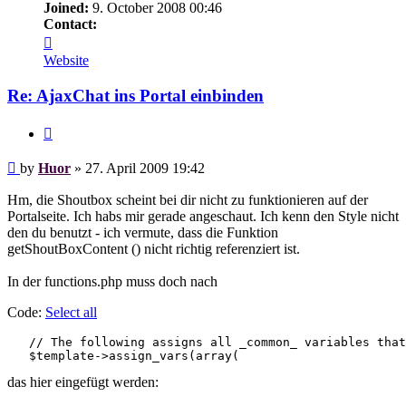
Joined:
9. October 2008 00:46
Contact:
Contact
Huor
Website
Re: AjaxChat ins Portal einbinden
Quote
Post
by
Huor
»
27. April 2009 19:42
Hm, die Shoutbox scheint bei dir nicht zu funktionieren auf der
Portalseite. Ich habs mir gerade angeschaut. Ich kenn den Style nicht
den du benutzt - ich vermute, dass die Funktion
getShoutBoxContent () nicht richtig referenziert ist.
In der functions.php muss doch nach
Code:
Select all
   // The following assigns all _common_ variables that
das hier eingefügt werden: