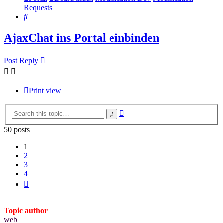
Requests
Search
AjaxChat ins Portal einbinden
Post Reply
Print view
Advanced
Search
search
50 posts
1
2
3
4
Next
Topic author
web