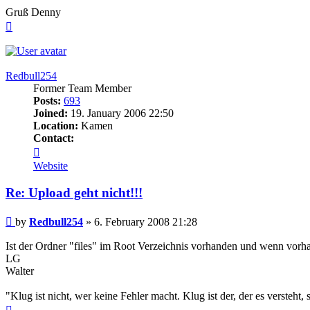
Gruß Denny
Top
Redbull254
Former Team Member
Posts:
693
Joined:
19. January 2006 22:50
Location:
Kamen
Contact:
Contact
Redbull254
Website
Re: Upload geht nicht!!!
Post
by
Redbull254
»
6. February 2008 21:28
Ist der Ordner "files" im Root Verzeichnis vorhanden und wenn vorhan
LG
Walter
"Klug ist nicht, wer keine Fehler macht. Klug ist der, der es versteht, 
Top