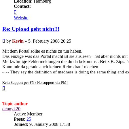
Location:
Hamburg
Contact:
Contact
Kevin
Website
Re: Upload geht nicht!!!
Post
by
Kevin
»
5. February 2008 20:25
Mit dem Portal sollte es nichts zu tun haben.
Das einzige was das Portal macht ist sie auslesen - hat aber nichts mi
Merkwürdige Fehlermeldungen die du da bekommst. Bei z.B. Zips: "die
Kann mir da gerade auch keinen Reim drauf machen.
~~~ They say the definition of madness is doing the same thing and exp
Kein Support per PN / No support via PM!
Top
Topic author
dennyk20
Active Member
Posts:
25
Joined:
9. January 2008 17:38