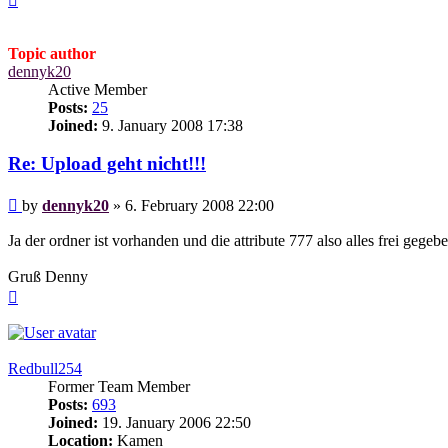
Topic author
dennyk20
Active Member
Posts:
25
Joined:
9. January 2008 17:38
Re: Upload geht nicht!!!
Post
by
dennyk20
»
6. February 2008 22:00
Ja der ordner ist vorhanden und die attribute 777 also alles frei gegeb
Gruß Denny
Top
Redbull254
Former Team Member
Posts:
693
Joined:
19. January 2006 22:50
Location:
Kamen