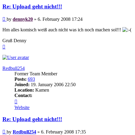
Re: Upload geht nicht!!!
Post
by
dennyk20
»
6. February 2008 17:24
Hm alles komisch weiß auch nicht was ich noch machen sol!!!
Gruß Denny
Top
Redbull254
Former Team Member
Posts:
693
Joined:
19. January 2006 22:50
Location:
Kamen
Contact:
Contact
Redbull254
Website
Re: Upload geht nicht!!!
Post
by
Redbull254
»
6. February 2008 17:35