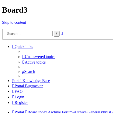
Board3
Skip to content
Advanced
Search
search
Quick links
Unanswered topics
Active topics
Search
Portal Knowledge Base
Portal Bugtracker
FAQ
Login
Register
Portal
Board index
Archive
Forum-Archive
General phpBB