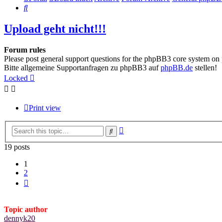
Search
Upload geht nicht!!!
Forum rules
Please post general support questions for the phpBB3 core system on
Bitte allgemeine Supportanfragen zu phpBB3 auf
phpBB.de
stellen!
Locked
Print view
Advanced
Search
search
19 posts
1
2
Next
Topic author
dennyk20