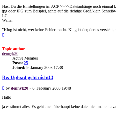
Hast Du die Einstellungen im ACP >>>>Dateianhänge noch einmal kontr
jpg oder JPG zum Beispiel, achte auf die richtige Groß/klein Schreibw
LG
Walter
"Klug ist nicht, wer keine Fehler macht. Klug ist der, der es versteht, 
Top
Topic author
dennyk20
Active Member
Posts:
25
Joined:
9. January 2008 17:38
Re: Upload geht nicht!!!
Post
by
dennyk20
»
6. February 2008 19:48
Hallo
ja es stimmt alles. Es geht auch überhaupt keine datei nichtmal ein ava