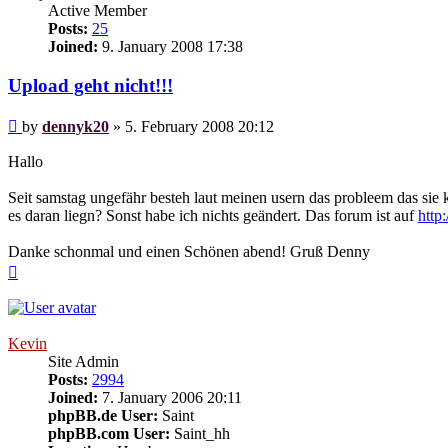
Active Member
Posts:
25
Joined:
9. January 2008 17:38
Upload geht nicht!!!
Post
by
dennyk20
»
5. February 2008 20:12
Hallo
Seit samstag ungefähr besteh laut meinen usern das probleem das sie
es daran liegn? Sonst habe ich nichts geändert. Das forum ist auf
http
Danke schonmal und einen Schönen abend! Gruß Denny
Top
Kevin
Site Admin
Posts:
2994
Joined:
7. January 2006 20:11
phpBB.de User:
Saint
phpBB.com User:
Saint_hh