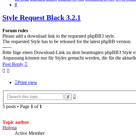
Search
Style Request Black 3.2.1
Forum rules
Please add a download link to the requested phpBB3 style.
The requested Style has to be released for the latest phpBB version.
------
Bitte füge einen Download-Link zu dem beantragten phpBB3 Style e
Anpassung können nur für Styles gemacht werden, die für die aktuel
Post Reply
Print view
Advanced
Search
search
5 posts • Page
1
of
1
Topic author
Holyna
Active Member