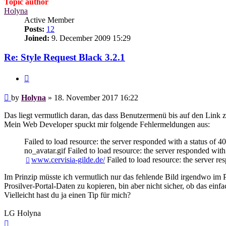
Topic author
Holyna
Active Member
Posts:
12
Joined:
9. December 2009 15:29
Re: Style Request Black 3.2.1
Quote
Post
by
Holyna
»
18. November 2017 16:22
Das liegt vermutlich daran, das dass Benutzermenü bis auf den Link zum
Mein Web Developer spuckt mir folgende Fehlermeldungen aus:
Failed to load resource: the server responded with a status of 40
no_avatar.gif Failed to load resource: the server responded with 
www.cervisia-gilde.de/
Failed to load resource: the server re
Im Prinzip müsste ich vermutlich nur das fehlende Bild irgendwo im Por
Prosilver-Portal-Daten zu kopieren, bin aber nicht sicher, ob das ein
Vielleicht hast du ja einen Tip für mich?
LG Holyna
Top