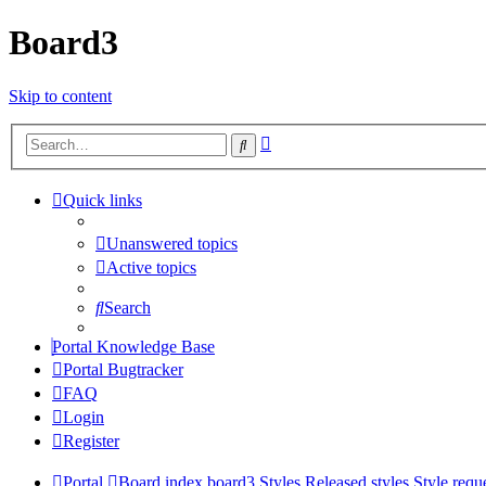
Board3
Skip to content
Advanced
Search
search
Quick links
Unanswered topics
Active topics
Search
Portal Knowledge Base
Portal Bugtracker
FAQ
Login
Register
Portal
Board index
board3 Styles
Released styles
Style requ