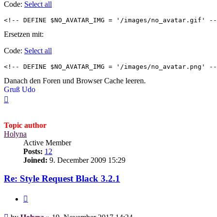
Code:
Select all
<!-- DEFINE $NO_AVATAR_IMG = '/images/no_avatar.gif' --
Ersetzen mit:
Code:
Select all
<!-- DEFINE $NO_AVATAR_IMG = '/images/no_avatar.png' --
Danach den Foren und Browser Cache leeren.
Gruß Udo
Top
Topic author
Holyna
Active Member
Posts:
12
Joined:
9. December 2009 15:29
Re: Style Request Black 3.2.1
Quote
Post