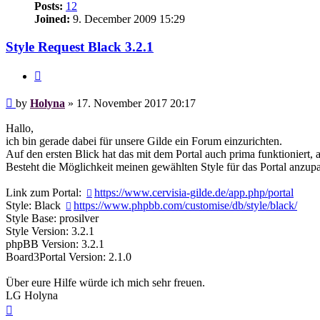
Posts:
12
Joined:
9. December 2009 15:29
Style Request Black 3.2.1
Quote
Post
by
Holyna
»
17. November 2017 20:17
Hallo,
ich bin gerade dabei für unsere Gilde ein Forum einzurichten.
Auf den ersten Blick hat das mit dem Portal auch prima funktioniert, a
Besteht die Möglichkeit meinen gewählten Style für das Portal anzup
Link zum Portal:
https://www.cervisia-gilde.de/app.php/portal
Style: Black
https://www.phpbb.com/customise/db/style/black/
Style Base: prosilver
Style Version: 3.2.1
phpBB Version: 3.2.1
Board3Portal Version: 2.1.0
Über eure Hilfe würde ich mich sehr freuen.
LG Holyna
Top