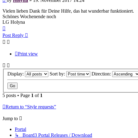
by
Holyna
»
19. November 2017 14:24
Vielen lieben Dank für Deine Hilfe, das hat wunderbar funktioniert.
Schönes Wochenende noch
LG Holyna
Top
Post Reply
Print view
Display:
Sort by:
Direction:
5 posts • Page
1
of
1
Return to “Style requests”
Jump to
Portal
↳ Board3 Portal Releases / Download