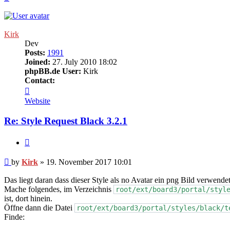
Kirk
Dev
Posts:
1991
Joined:
27. July 2010 18:02
phpBB.de User:
Kirk
Contact:
Contact
Kirk
Website
Re: Style Request Black 3.2.1
Quote
Post
by
Kirk
»
19. November 2017 10:01
Das liegt daran dass dieser Style als no Avatar ein png Bild verwendet
Mache folgendes, im Verzeichnis
root/ext/board3/portal/styl
ist, dort hinein.
Öffne dann die Datei
root/ext/board3/portal/styles/black/t
Finde: