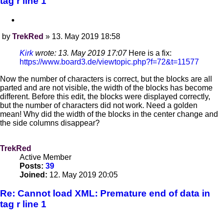
tag r line 1
Quote
by
TrekRed
»
13. May 2019 18:58
Post
Kirk
wrote:
13. May 2019 17:07
Here is a fix:
https://www.board3.de/viewtopic.php?f=72&t=11577
Now the number of characters is correct, but the blocks are all
parted and are not visible, the width of the blocks has become
different. Before this edit, the blocks were displayed correctly,
but the number of characters did not work. Need a golden
mean! Why did the width of the blocks in the center change and
the side columns disappear?
TrekRed
Active Member
Posts:
39
Joined:
12. May 2019 20:05
Re: Cannot load XML: Premature end of data in
tag r line 1