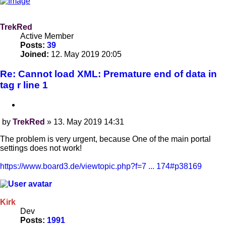
TrekRed
Active Member
Posts:
39
Joined:
12. May 2019 20:05
Re: Cannot load XML: Premature end of data in
tag r line 1
Quote
by
TrekRed
»
13. May 2019 14:31
Post
The problem is very urgent, because One of the main portal
settings does not work!
https://www.board3.de/viewtopic.php?f=7 ... 174#p38169
Kirk
Dev
Posts:
1991