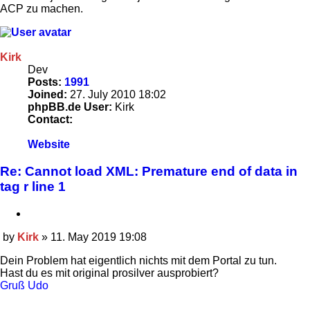
ACP zu machen.
Kirk
Dev
Posts:
1991
Joined:
27. July 2010 18:02
phpBB.de User:
Kirk
Contact:
Contact
Website
Kirk
Re: Cannot load XML: Premature end of data in
tag r line 1
Quote
by
Kirk
»
11. May 2019 19:08
Post
Dein Problem hat eigentlich nichts mit dem Portal zu tun.
Hast du es mit original prosilver ausprobiert?
Gruß Udo