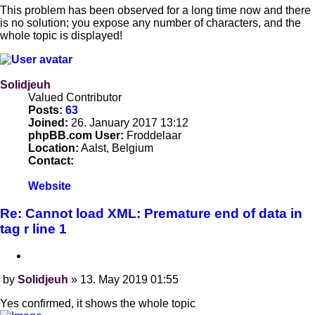
This problem has been observed for a long time now and there
is no solution; you expose any number of characters, and the
whole topic is displayed!
Solidjeuh
Valued Contributor
Posts:
63
Joined:
26. January 2017 13:12
phpBB.com User:
Froddelaar
Location:
Aalst, Belgium
Contact:
Contact
Website
Solidjeuh
Re: Cannot load XML: Premature end of data in
tag r line 1
Quote
by
Solidjeuh
»
13. May 2019 01:55
Post
Yes confirmed, it shows the whole topic