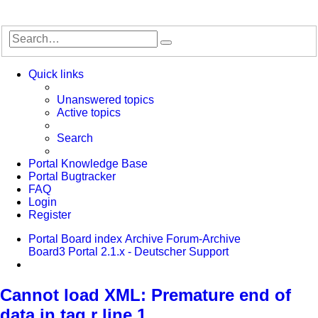
Search
Advanced
search
Quick links
Unanswered topics
Active topics
Search
Portal Knowledge Base
Portal Bugtracker
FAQ
Login
Register
Portal
Board index
Archive
Forum-Archive
Board3 Portal 2.1.x - Deutscher Support
Search
Cannot load XML: Premature end of
data in tag r line 1