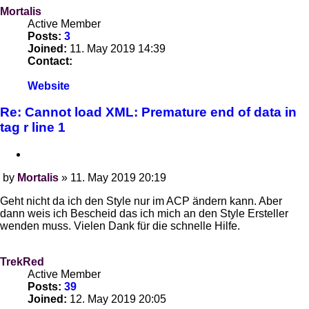
Mortalis
Active Member
Posts:
3
Joined:
11. May 2019 14:39
Contact:
Contact
Website
Mortalis
Re: Cannot load XML: Premature end of data in
tag r line 1
Quote
by
Mortalis
»
11. May 2019 20:19
Post
Geht nicht da ich den Style nur im ACP ändern kann. Aber
dann weis ich Bescheid das ich mich an den Style Ersteller
wenden muss. Vielen Dank für die schnelle Hilfe.
TrekRed
Active Member
Posts:
39
Joined:
12. May 2019 20:05