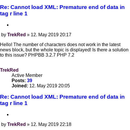
Re: Cannot load XML: Premature end of data in
tag r line 1
Quote
by
TrekRed
»
12. May 2019 20:17
Post
Hello! The number of characters does not work in the latest
news block, but the whole topic is displayed! Is there a solution
to this issue? PHPBB 3.2.7 PHP 7.2
TrekRed
Active Member
Posts:
39
Joined:
12. May 2019 20:05
Re: Cannot load XML: Premature end of data in
tag r line 1
Quote
by
TrekRed
»
12. May 2019 22:18
Post