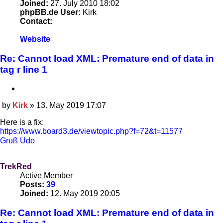
Joined:
27. July 2010 18:02
phpBB.de User:
Kirk
Contact:
Contact
Website
Kirk
Re: Cannot load XML: Premature end of data in
tag r line 1
Quote
by
Kirk
»
13. May 2019 17:07
Post
Here is a fix:
https://www.board3.de/viewtopic.php?f=72&t=11577
Gruß Udo
TrekRed
Active Member
Posts:
39
Joined:
12. May 2019 20:05
Re: Cannot load XML: Premature end of data in