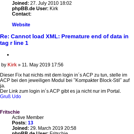
Joined:
27. July 2010 18:02
phpBB.de User:
Kirk
Contact:
Contact
Website
Kirk
Re: Cannot load XML: Premature end of data in
tag r line 1
Quote
by
Kirk
»
11. May 2019 17:56
Post
Dieser Fix hat nichts mit dem login in´s ACP zu tun, stelle im
ACP bei den jeweiligen Modul bei "Kompakter Block-Stil" auf
ja.
Der Link zum login in´s ACP gibt es ja nicht nur im Portal.
Gruß Udo
Fritschie
Active Member
Posts:
13
Joined:
29. March 2019 20:58
phpBB.de User:
Fritschie