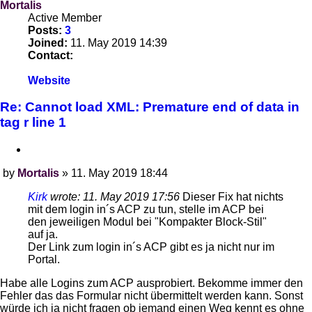
Mortalis
Active Member
Posts:
3
Joined:
11. May 2019 14:39
Contact:
Contact
Website
Mortalis
Re: Cannot load XML: Premature end of data in
tag r line 1
Quote
by
Mortalis
»
11. May 2019 18:44
Post
Kirk
wrote:
11. May 2019 17:56
Dieser Fix hat nichts
mit dem login in´s ACP zu tun, stelle im ACP bei
den jeweiligen Modul bei "Kompakter Block-Stil"
auf ja.
Der Link zum login in´s ACP gibt es ja nicht nur im
Portal.
Habe alle Logins zum ACP ausprobiert. Bekomme immer den
Fehler das das Formular nicht übermittelt werden kann. Sonst
würde ich ja nicht fragen ob jemand einen Weg kennt es ohne