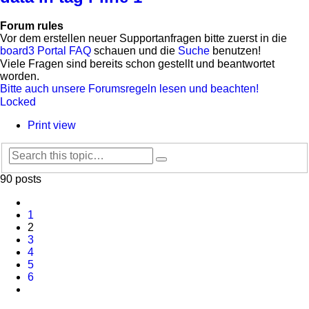
Forum rules
Vor dem erstellen neuer Supportanfragen bitte zuerst in die
board3 Portal FAQ
schauen und die
Suche
benutzen!
Viele Fragen sind bereits schon gestellt und beantwortet
worden.
Bitte auch unsere Forumsregeln lesen und beachten!
Locked
Print view
Search
Advanced
search
90 posts
Previous
1
2
3
4
5
6
Next