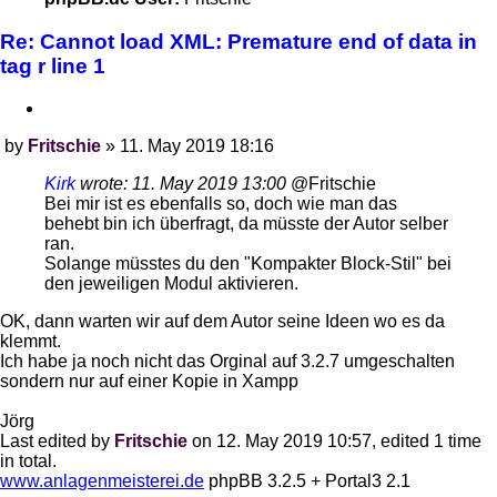
Re: Cannot load XML: Premature end of data in
tag r line 1
Quote
by
Fritschie
»
11. May 2019 18:16
Post
Kirk
wrote:
11. May 2019 13:00
@Fritschie
Bei mir ist es ebenfalls so, doch wie man das
behebt bin ich überfragt, da müsste der Autor selber
ran.
Solange müsstes du den "Kompakter Block-Stil" bei
den jeweiligen Modul aktivieren.
OK, dann warten wir auf dem Autor seine Ideen wo es da
klemmt.
Ich habe ja noch nicht das Orginal auf 3.2.7 umgeschalten
sondern nur auf einer Kopie in Xampp
Jörg
Last edited by
Fritschie
on 12. May 2019 10:57, edited 1 time
in total.
www.anlagenmeisterei.de
phpBB 3.2.5 + Portal3 2.1