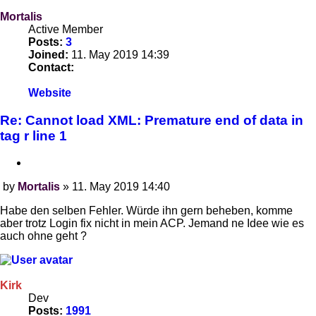
Mortalis
Active Member
Posts:
3
Joined:
11. May 2019 14:39
Contact:
Contact
Website
Mortalis
Re: Cannot load XML: Premature end of data in
tag r line 1
Quote
by
Mortalis
»
11. May 2019 14:40
Post
Habe den selben Fehler. Würde ihn gern beheben, komme
aber trotz Login fix nicht in mein ACP. Jemand ne Idee wie es
auch ohne geht ?
Kirk
Dev
Posts:
1991