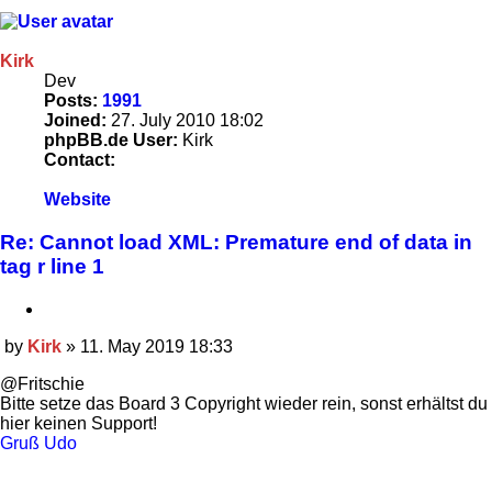
Kirk
Dev
Posts:
1991
Joined:
27. July 2010 18:02
phpBB.de User:
Kirk
Contact:
Contact
Website
Kirk
Re: Cannot load XML: Premature end of data in
tag r line 1
Quote
by
Kirk
»
11. May 2019 18:33
Post
@Fritschie
Bitte setze das Board 3 Copyright wieder rein, sonst erhältst du
hier keinen Support!
Gruß Udo