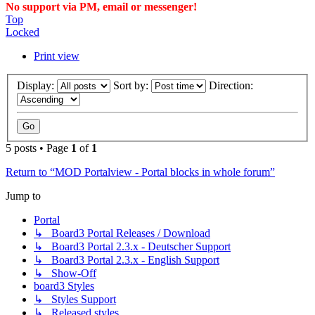
No support via PM, email or messenger!
Top
Locked
Print view
Display:
Sort by:
Direction:
5 posts • Page
1
of
1
Return to “MOD Portalview - Portal blocks in whole forum”
Jump to
Portal
↳ Board3 Portal Releases / Download
↳ Board3 Portal 2.3.x - Deutscher Support
↳ Board3 Portal 2.3.x - English Support
↳ Show-Off
board3 Styles
↳ Styles Support
↳ Released styles