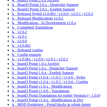
↳ board3 Portal 2.0.x Archive
↳ Board3 Portal 2.0.x - Deutscher Support
↳ Board3 Portal 2.0.x - English Support
↳ Released Styled v2.0.0b1 / v2.0.0 / v2.0.1 / v2.0.2
↳ Released Modifications v2.0.x
↳ Modifications - In Development v2.0.x
↳ Completed Translations
↳ v2.0.2
↳ v2.0.1
↳ v2.0.0
↳ v2.0.0b1
↳ Released configs
↳ Config requests
↳ v2.0.0b1 / v2.0.0 / v2.0.1 / v2.0.2
↳ board3 Portal 1.0.x Archive
↳ board3 Portal 1.0.x - Deutscher Support
↳ board3 Portal 1.0.x - English Support
↳ board3 Portal v1.0.4 / v1.0.5 / v1.0.6 - Styles
↳ board3 Portal v1.0.4 / v1.0.5 / v1.0.6 - Configs
↳ board3 Portal v1.0.x - Modifications
↳ board3 Portal v1.0.6 - Translations
↳ board3 Portal Translations for earlier Versions (< 1.0.6)
↳ board3 Portal v1.0.x - Modifications in Dev
↳ MOD Portalview - Portal blocks in whole forum