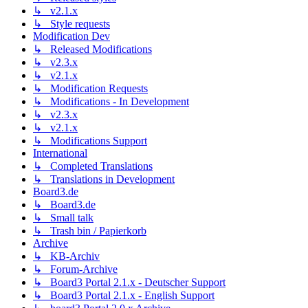
↳ v2.1.x
↳ Style requests
Modification Dev
↳ Released Modifications
↳ v2.3.x
↳ v2.1.x
↳ Modification Requests
↳ Modifications - In Development
↳ v2.3.x
↳ v2.1.x
↳ Modifications Support
International
↳ Completed Translations
↳ Translations in Development
Board3.de
↳ Board3.de
↳ Small talk
↳ Trash bin / Papierkorb
Archive
↳ KB-Archiv
↳ Forum-Archive
↳ Board3 Portal 2.1.x - Deutscher Support
↳ Board3 Portal 2.1.x - English Support