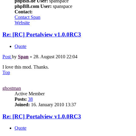
phpBB.de User:
spanspace
phpBB.com User:
spanspace
Contact:
Contact Span
Website
Re: [RC]
Portalview
v1.0.0RC3
Quote
Post
by
Span
»
28. August 2010 22:04
I love this mod. Thanks.
Top
ghostman
Active Member
Posts:
38
Joined:
16. January 2010 13:37
Re: [RC]
Portalview
v1.0.0RC3
Quote