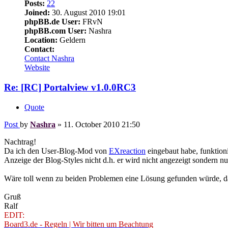
Posts:
22
Joined:
30. August 2010 19:01
phpBB.de User:
FRvN
phpBB.com User:
Nashra
Location:
Geldern
Contact:
Contact Nashra
Website
Re: [RC]
Portalview
v1.0.0RC3
Quote
Post
by
Nashra
»
11. October 2010 21:50
Nachtrag!
Da ich den User-Blog-Mod von
EXreaction
eingebaut habe, funktion
Anzeige der Blog-Styles nicht d.h. er wird nicht angezeigt sondern n
Wäre toll wenn zu beiden Problemen eine Lösung gefunden würde, d
Gruß
Ralf
EDIT:
Board3.de - Regeln | Wir bitten um Beachtung