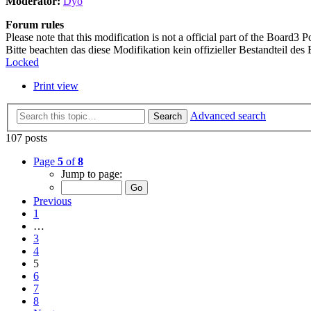
Moderator:
Dyo
Forum rules
Please note that this modification is not a official part of the Board3 Po
Bitte beachten das diese Modifikation kein offizieller Bestandteil des 
Locked
Print view
Advanced search
Search
107 posts
Page
5
of
8
Jump to page:
Previous
1
…
3
4
5
6
7
8