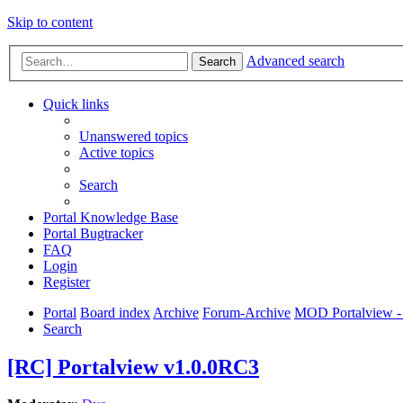
Skip to content
Advanced search
Search
Quick links
Unanswered topics
Active topics
Search
Portal Knowledge Base
Portal Bugtracker
FAQ
Login
Register
Portal
Board index
Archive
Forum-Archive
MOD Portalview - 
Search
[RC] Portalview v1.0.0RC3