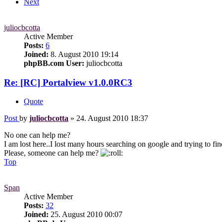
Next
juliocbcotta
Active Member
Posts:
6
Joined:
8. August 2010 19:14
phpBB.com User:
juliocbcotta
Re: [RC]
Portalview
v1.0.0RC3
Quote
Post
by
juliocbcotta
»
24. August 2010 18:37
No one can help me?
I am lost here..I lost many hours searching on google and trying to find 
Please, someone can help me?
Top
Span
Active Member
Posts:
32
Joined:
25. August 2010 00:07