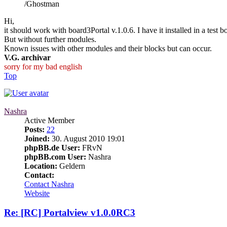
/Ghostman
Hi,
it should work with board3Portal v.1.0.6. I have it installed in a test b
But without further modules.
Known issues with other modules and their blocks but can occur.
V.G. archivar
sorry for my bad english
Top
Nashra
Active Member
Posts:
22
Joined:
30. August 2010 19:01
phpBB.de User:
FRvN
phpBB.com User:
Nashra
Location:
Geldern
Contact:
Contact Nashra
Website
Re: [RC]
Portalview
v1.0.0RC3