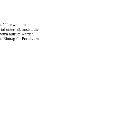
eitsfehler wenn man den
rd unterhalb anstatt die
Thema aufrufe werden
en Eintrag für
Portalview