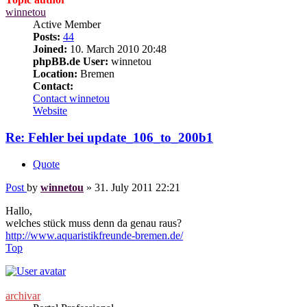
winnetou
Active Member
Posts:
44
Joined:
10. March 2010 20:48
phpBB.de User:
winnetou
Location:
Bremen
Contact:
Contact winnetou
Website
Re: Fehler bei update_106_to_200b1
Quote
Post
by
winnetou
»
31. July 2011 22:21
Hallo,
welches stück muss denn da genau raus?
http://www.aquaristikfreunde-bremen.de/
Top
archivar