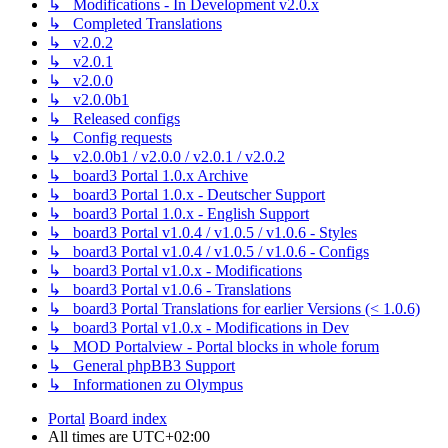
↳ Modifications - In Development v2.0.x
↳ Completed Translations
↳ v2.0.2
↳ v2.0.1
↳ v2.0.0
↳ v2.0.0b1
↳ Released configs
↳ Config requests
↳ v2.0.0b1 / v2.0.0 / v2.0.1 / v2.0.2
↳ board3 Portal 1.0.x Archive
↳ board3 Portal 1.0.x - Deutscher Support
↳ board3 Portal 1.0.x - English Support
↳ board3 Portal v1.0.4 / v1.0.5 / v1.0.6 - Styles
↳ board3 Portal v1.0.4 / v1.0.5 / v1.0.6 - Configs
↳ board3 Portal v1.0.x - Modifications
↳ board3 Portal v1.0.6 - Translations
↳ board3 Portal Translations for earlier Versions (< 1.0.6)
↳ board3 Portal v1.0.x - Modifications in Dev
↳ MOD Portalview - Portal blocks in whole forum
↳ General phpBB3 Support
↳ Informationen zu Olympus
Portal
Board index
All times are
UTC+02:00