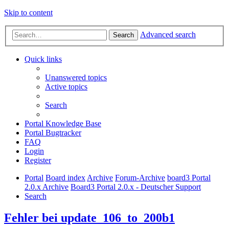
Skip to content
Advanced search
Search
Quick links
Unanswered topics
Active topics
Search
Portal Knowledge Base
Portal Bugtracker
FAQ
Login
Register
Portal
Board index
Archive
Forum-Archive
board3 Portal
2.0.x Archive
Board3 Portal 2.0.x - Deutscher Support
Search
Fehler bei update_106_to_200b1