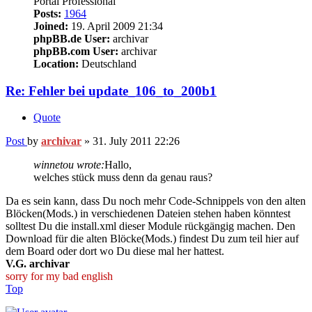
Portal Professional
Posts:
1964
Joined:
19. April 2009 21:34
phpBB.de User:
archivar
phpBB.com User:
archivar
Location:
Deutschland
Re: Fehler bei update_106_to_200b1
Quote
Post
by
archivar
»
31. July 2011 22:26
winnetou wrote:
Hallo,
welches stück muss denn da genau raus?
Da es sein kann, dass Du noch mehr Code-Schnippels von den alten
Blöcken(Mods.) in verschiedenen Dateien stehen haben könntest
solltest Du die install.xml dieser Module rückgängig machen. Den
Download für die alten Blöcke(Mods.) findest Du zum teil hier auf
dem Board oder dort wo Du diese mal her hattest.
V.G. archivar
sorry for my bad english
Top