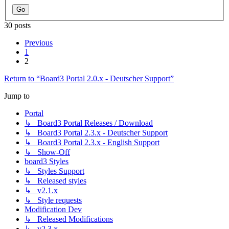
30 posts
Previous
1
2
Return to “Board3 Portal 2.0.x - Deutscher Support”
Jump to
Portal
↳ Board3 Portal Releases / Download
↳ Board3 Portal 2.3.x - Deutscher Support
↳ Board3 Portal 2.3.x - English Support
↳ Show-Off
board3 Styles
↳ Styles Support
↳ Released styles
↳ v2.1.x
↳ Style requests
Modification Dev
↳ Released Modifications
↳ v2.3.x