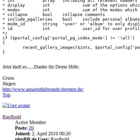
* int		array	including all relevent numbers for rows, columns and stuff like that,

* display	int		sum of the options which should be displayed, see gallery/includes/constants.php "// Display-options for RRC-Feature" for values

* modes		int		sum of the modes which should be displayed, see gallery/includes/constants.php "// Mode-options for RRC-Feature" for values

* collapse	bool	collapse comments

* include_pgalleries	bool	include personal albums

* mode_id	string	'user' or 'album' to only display images of a certain user or album

* id		int		user_id for user profile or album_id for view of recent and random images

*/

if ($portal_config['portal_pg_index_mode'] != '!all')

{

	recent_gallery_images($ints, $portal_config['portal_pg_index_display'], $portal_config['portal_pg_index_mode'], $portal_config['portal_pg_index_comments'], $portal_config['portal_pg_index_pgalleries']);

}
Jetzt läuft es......Danke für Deine Hilfe.
Gruss
Jürgen
http://www.aquaristikfreunde-bremen.de/
Top
Raufbold
Active Member
Posts:
26
Joined:
2. April 2010 00:20
phpBB.de User:
Raufbold