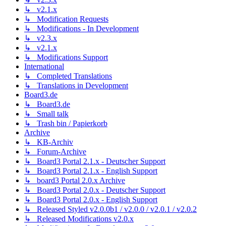
↳ v2.1.x
↳ Modification Requests
↳ Modifications - In Development
↳ v2.3.x
↳ v2.1.x
↳ Modifications Support
International
↳ Completed Translations
↳ Translations in Development
Board3.de
↳ Board3.de
↳ Small talk
↳ Trash bin / Papierkorb
Archive
↳ KB-Archiv
↳ Forum-Archive
↳ Board3 Portal 2.1.x - Deutscher Support
↳ Board3 Portal 2.1.x - English Support
↳ board3 Portal 2.0.x Archive
↳ Board3 Portal 2.0.x - Deutscher Support
↳ Board3 Portal 2.0.x - English Support
↳ Released Styled v2.0.0b1 / v2.0.0 / v2.0.1 / v2.0.2
↳ Released Modifications v2.0.x