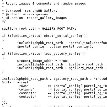
* Recent images & comments and random images

*

* borrowed from phpBB Gallery

* @author: nickvergessen

* @function: recent_gallery_images

*/

$gallery_root_path = GALLERY_ROOT_PATH;

if (!function_exists('obtain_portal_config'))

{

	include($phpbb_root_path . 'portal/includes/functions.' . $phpEx);

	$portal_config = obtain_portal_config();

}

if (!function_exists('load_gallery_config'))

{

	$recent_image_addon = true;

	include($phpbb_root_path . $gallery_root_path . 'includes/common.' . $phpEx);

	include($phpbb_root_path . $gallery_root_path . 'includes/permissions.' . $phpEx);

}

include($phpbb_root_path . $gallery_root_path . 'includ
$ints = array(

	'rows'		=> $portal_config['portal_pg_index_rows'],

	'columns'	=> $portal_config['portal_pg_index_columns'],

	'comments'	=> $portal_config['portal_pg_index_crows'],

	'contests'	=> $portal_config['portal_pg_index_contests'],

);

/**
