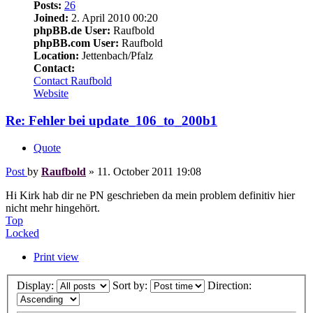
Posts:
26
Joined:
2. April 2010 00:20
phpBB.de User:
Raufbold
phpBB.com User:
Raufbold
Location:
Jettenbach/Pfalz
Contact:
Contact Raufbold
Website
Re: Fehler bei update_106_to_200b1
Quote
Post
by
Raufbold
»
11. October 2011 19:08
Hi Kirk hab dir ne PN geschrieben da mein problem definitiv hier
nicht mehr hingehört.
Top
Locked
Print view
Display:
Sort by:
Direction: