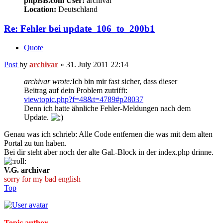
phpBB.com User:
archivar
Location:
Deutschland
Re: Fehler bei update_106_to_200b1
Quote
Post
by
archivar
»
31. July 2011 22:14
archivar wrote:
Ich bin mir fast sicher, dass dieser
Beitrag auf dein Problem zutrifft:
viewtopic.php?f=48&t=4789#p28037
Denn ich hatte ähnliche Fehler-Meldungen nach dem
Update.
Genau was ich schrieb: Alle Code entfernen die was mit dem alten
Portal zu tun haben.
Bei dir steht aber noch der alte Gal.-Block in der index.php drinne.
V.G. archivar
sorry for my bad english
Top
Topic author