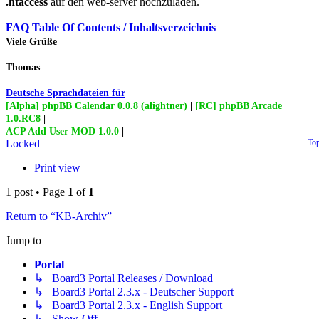
.htaccess
auf den web-server hochzuladen.
FAQ Table Of Contents / Inhaltsverzeichnis
Viele Grüße
Thomas
Deutsche Sprachdateien für
[Alpha] phpBB Calendar 0.0.8 (alightner)
|
[RC] phpBB Arcade
1.0.RC8
|
ACP Add User MOD 1.0.0
|
Locked
To
Print view
1 post • Page
1
of
1
Return to “KB-Archiv”
Jump to
Portal
↳ Board3 Portal Releases / Download
↳ Board3 Portal 2.3.x - Deutscher Support
↳ Board3 Portal 2.3.x - English Support
↳ Show-Off