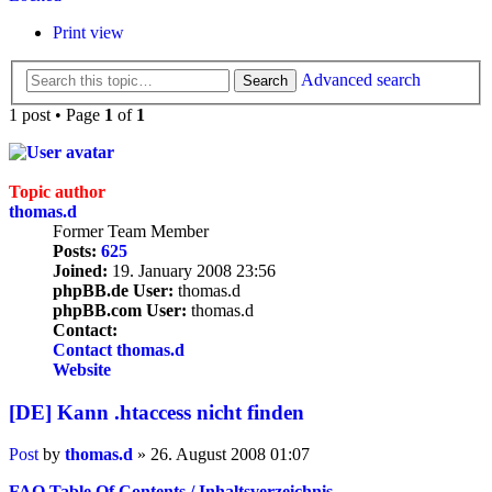
Print view
Advanced search
Search
1 post • Page
1
of
1
Topic author
thomas.d
Former Team Member
Posts:
625
Joined:
19. January 2008 23:56
phpBB.de User:
thomas.d
phpBB.com User:
thomas.d
Contact:
Contact thomas.d
Website
[DE] Kann .htaccess nicht finden
Post
by
thomas.d
»
26. August 2008 01:07
FAQ Table Of Contents / Inhaltsverzeichnis