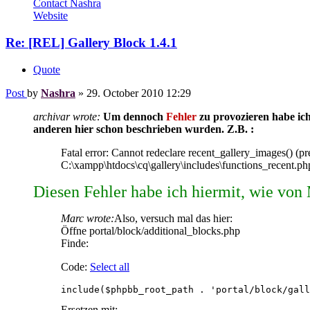
Contact Nashra
Website
Re: [REL] Gallery Block 1.4.1
Quote
Post
by
Nashra
»
29. October 2010 12:29
archivar wrote:
Um dennoch
Fehler
zu provozieren habe ich
anderen hier schon beschrieben wurden. Z.B. :
Fatal error: Cannot redeclare recent_gallery_images() (p
C:\xampp\htdocs\cq\gallery\includes\functions_recent.ph
Diesen Fehler habe ich hiermit, wie von
Marc wrote:
Also, versuch mal das hier:
Öffne portal/block/additional_blocks.php
Finde:
Code:
Select all
include($phpbb_root_path . 'portal/block/gall
Ersetzen mit: