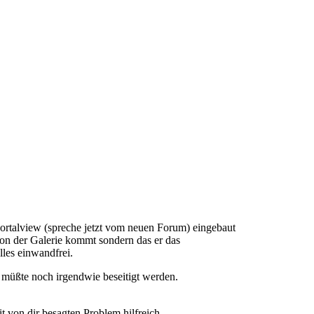
 Portalview (spreche jetzt vom neuen Forum) eingebaut
von der Galerie kommt sondern das er das
lles einwandfrei.
müßte noch irgendwie beseitigt werden.
 von dir besagten Problem hilfreich.