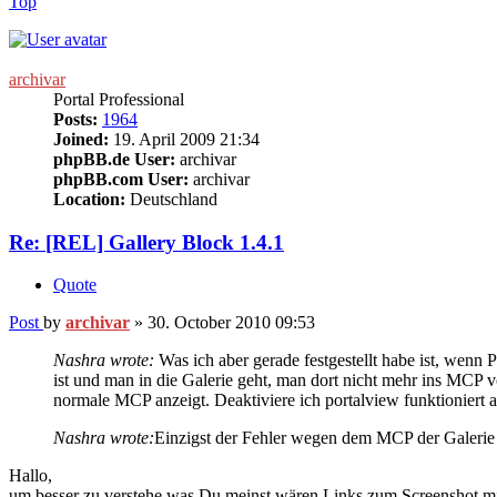
Top
archivar
Portal Professional
Posts:
1964
Joined:
19. April 2009 21:34
phpBB.de User:
archivar
phpBB.com User:
archivar
Location:
Deutschland
Re: [REL] Gallery Block 1.4.1
Quote
Post
by
archivar
»
30. October 2010 09:53
Nashra wrote:
Was ich aber gerade festgestellt habe ist, wenn
ist und man in die Galerie geht, man dort nicht mehr ins MCP 
normale MCP anzeigt. Deaktiviere ich portalview funktioniert a
Nashra wrote:
Einzigst der Fehler wegen dem MCP der Galerie 
Hallo,
um besser zu verstehe was Du meinst wären Links zum Screenshot mit