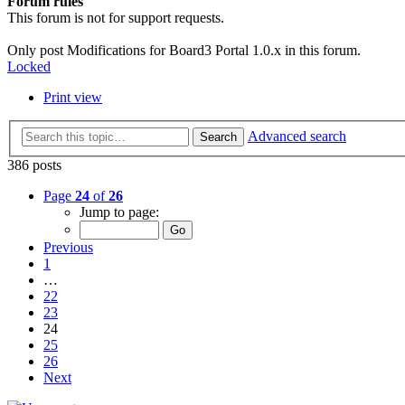
Forum rules
This forum is not for support requests.
Only post Modifications for Board3 Portal 1.0.x in this forum.
Locked
Print view
Advanced search
Search
386 posts
Page
24
of
26
Jump to page:
Previous
1
…
22
23
24
25
26
Next