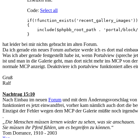
Code:
Select all
if(!function_exists('recent_gallery_images'))

{

    include($phpbb_root_path . 'portal/block/
}   
hat leider bei mir nichts gebracht im alten Forum.
Da ich gerade ein neues Forum aufsetze werde ich es dort mal einbaue
Was ich aber gerade festgestellt habe ist, wenn Portalview (spreche 
ist und man in die Galerie geht, man dort nicht mehr ins MCP von de
normale MCP anzeigt. Deaktiviere ich portalview funktioniert alles e
Gruß
Ralf
Nachtrag 15:10
Nach Einbau im neuen
Forum
und mit dem Änderungsvorschlag von
funktioniert es jetzt einwandfrei, vorher kam nämlich auch dort die b
Einzigst der Fehler wegen dem MCP der Galerie müßte noch irgendwi
.
„Die Menschen müssen lernen wieder zu sehen, was sie anschauen.
Sie müssen ihr Pferd fühlen, um es begreifen zu können.“
Tom Dorrance, 1910 - 2003