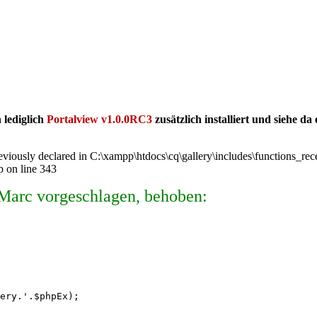
 lediglich
Portalview v1.0.0RC3
zusätzlich installiert und siehe 
reviously declared in C:\xampp\htdocs\cq\gallery\includes\functions_rec
p on line 343
 Marc vorgeschlagen, behoben:
ery.'.$phpEx);   