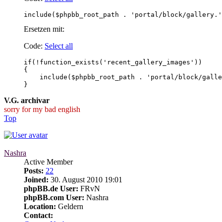
include($phpbb_root_path . 'portal/block/gallery.'
Ersetzen mit:
Code:
Select all
if(!function_exists('recent_gallery_images'))

{

    include($phpbb_root_path . 'portal/block/galle
}  
V.G. archivar
sorry for my bad english
Top
Nashra
Active Member
Posts:
22
Joined:
30. August 2010 19:01
phpBB.de User:
FRvN
phpBB.com User:
Nashra
Location:
Geldern
Contact: