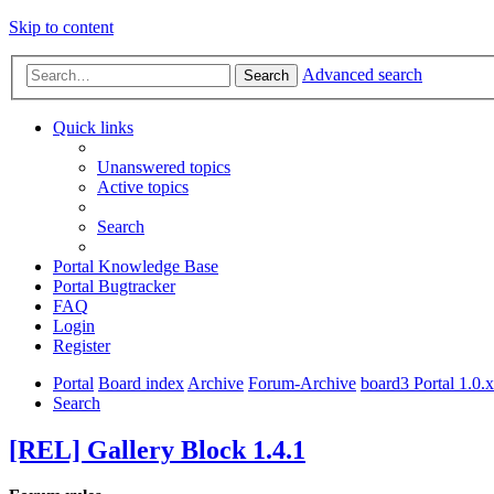
Skip to content
Advanced search
Search
Quick links
Unanswered topics
Active topics
Search
Portal Knowledge Base
Portal Bugtracker
FAQ
Login
Register
Portal
Board index
Archive
Forum-Archive
board3 Portal 1.0.
Search
[REL] Gallery Block 1.4.1