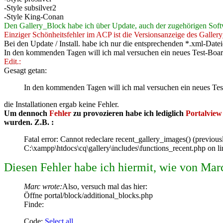
-Style subsilver2
-Style King-Conan
Den Gallery_Block habe ich über Update, auch der zugehörigen Soft
Einziger Schönheitsfehler im ACP ist die Versionsanzeige des Galler
Bei den Update / Install. habe ich nur die entsprechenden *.xml-Datei
In den kommenden Tagen will ich mal versuchen ein neues Test-Board 
Edit.:
Gesagt getan:
In den kommenden Tagen will ich mal versuchen ein neues Test
die Installationen ergab keine Fehler.
Um dennoch
Fehler
zu provozieren habe ich lediglich
Portalview
wurden. Z.B. :
Fatal error: Cannot redeclare recent_gallery_images() (previous
C:\xampp\htdocs\cq\gallery\includes\functions_recent.php on l
Diesen Fehler habe ich hiermit, wie von Mar
Marc wrote:
Also, versuch mal das hier:
Öffne portal/block/additional_blocks.php
Finde:
Code:
Select all