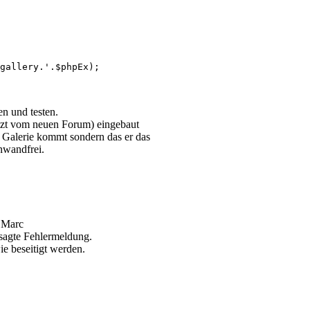
gallery.'.$phpEx);

n und testen.
jetzt vom neuen Forum) eingebaut
r Galerie kommt sondern das er das
inwandfrei.
 Marc
esagte Fehlermeldung.
e beseitigt werden.