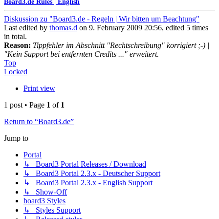
Board3.de Rules | English
Diskussion zu "Board3.de - Regeln | Wir bitten um Beachtung"
Last edited by
thomas.d
on 9. February 2009 20:56, edited 5 times
in total.
Reason:
Tippfehler im Abschnitt "Rechtschreibung" korrigiert ;-) |
"Kein Support bei entfernten Credits ..." erweitert.
Top
Locked
Print view
1 post • Page
1
of
1
Return to “Board3.de”
Jump to
Portal
↳ Board3 Portal Releases / Download
↳ Board3 Portal 2.3.x - Deutscher Support
↳ Board3 Portal 2.3.x - English Support
↳ Show-Off
board3 Styles
↳ Styles Support