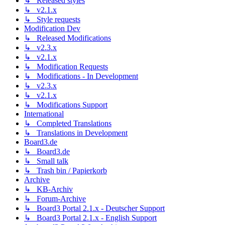
↳ Released styles
↳ v2.1.x
↳ Style requests
Modification Dev
↳ Released Modifications
↳ v2.3.x
↳ v2.1.x
↳ Modification Requests
↳ Modifications - In Development
↳ v2.3.x
↳ v2.1.x
↳ Modifications Support
International
↳ Completed Translations
↳ Translations in Development
Board3.de
↳ Board3.de
↳ Small talk
↳ Trash bin / Papierkorb
Archive
↳ KB-Archiv
↳ Forum-Archive
↳ Board3 Portal 2.1.x - Deutscher Support
↳ Board3 Portal 2.1.x - English Support