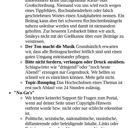
insbesondere keine durchgehende Klein- oder
Großschreibung. Niemand von uns wird euch wegen
eines Tippfehlers, Buchstabendrehers oder falsch
geschriebenen Wortes einen Analphabeten nennen. Ein
Beitrag kann aber bei schweren Rechtschreibmängeln
nahezu unlesbar werden und damit ist niemandem
geholfen. Zur besseren Lesbarkeit bitten wir auch,
Smileys nicht mit der Gießkanne über eure Beiträge zu
verstreuen.
Der Ton macht die Musik
Grundsätzlich erwarten
wir, dass alle Beitragsschreiber höflich sind und einen
guten Umgang miteinander pflegen.
Bitte nicht fordern, verlangen oder Druck ausüben.
Schlagwörter wie "dringend!"oder "noch heute
Abend!" erzeugen nur Gegendruck. Wir helfen so
schnell wir es einrichten können. Mehr geht nicht.
Topic-Bumping
Das Hochschubsen eines Themas ist
erst nach Ablauf von 24 Stunden zulässig.
"No-Go's"
Wir leisten keinerlei Support für Fragen zum Portal,
wenn auf deiner Seite unser Copyright-Hinweis
entfernt wurde bzw. nicht oder nur schlecht erkennbar
ist.
Politische, sexistische, nationalistische, rassistische,
diffamierende oder beleidigende Inhalte, Links oder