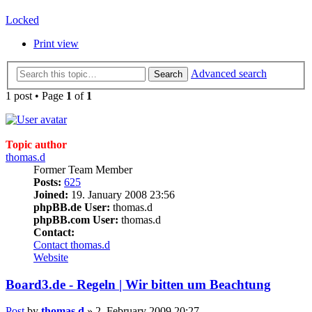
Locked
Print view
Advanced search
Search
1 post • Page
1
of
1
Topic author
thomas.d
Former Team Member
Posts:
625
Joined:
19. January 2008 23:56
phpBB.de User:
thomas.d
phpBB.com User:
thomas.d
Contact:
Contact thomas.d
Website
Board3.de - Regeln | Wir bitten um Beachtung
Post
by
thomas.d
»
2. February 2009 20:27