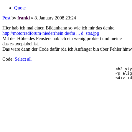
Quote
Post
by
franki
»
8. January 2008 23:24
Hier hab ich mal einen Bildanhang so wie ich mir das denke.
http://motorradforum-niederrhein.de/fra ... d_stat.jpg
Mit der Höhe des Fensters hab ich ein wenig probiert und meine
das es axeptabel ist.
Das wäre dann der Code dafür (da ich Anfänger bin über Fehler hinw
Code:
Select all
						<h3 style="font-size:10px">Themen Statistik</h3>

						<p align="left" style="font-size:10px"><strong>{L_ST_TOP}</strong></p>

						<div id="datebar">

							<table width="100%" cellspacing="0">
							<tr>
								<!-- IF S_USER_LOGGED_I
								<!-
								<strong>{L_ST_NEW}</strong><
								{L_ST_NEW_POSTS} <strong>{S_NEW_POSTS}</stron
								{L_ST_NEW_TOPICS} <strong>{S_NEW_TOPIC}</stron
								{L_ST_NEW_ANNS} <strong>{S_NEW_ANN}</stron
								{L_ST_NEW_STICKYS} <strong>{S_NEW_SCT}</strong><br
								--
								<!-- ENDIF 
								<td width="50%" class="gensmall">{TOTAL_POSTS}<br />{TOTAL_TOPICS}<br />{L_ST_TOP_ANNS} <strong>{S_ANN}</strong><br />{L_ST_TOP_STICKYS} <strong>{S_SCT}</strong><br />{L_ST_TOT_ATTACH} <str