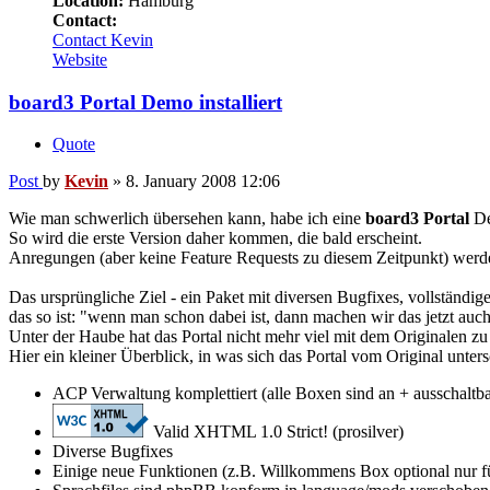
Location:
Hamburg
Contact:
Contact Kevin
Website
board3 Portal Demo installiert
Quote
Post
by
Kevin
»
8. January 2008 12:06
Wie man schwerlich übersehen kann, habe ich eine
board3 Portal
De
So wird die erste Version daher kommen, die bald erscheint.
Anregungen (aber keine Feature Requests zu diesem Zeitpunkt) we
Das ursprüngliche Ziel - ein Paket mit diversen Bugfixes, vollständi
das so ist: "wenn man schon dabei ist, dann machen wir das jetzt auch
Unter der Haube hat das Portal nicht mehr viel mit dem Originalen zu 
Hier ein kleiner Überblick, in was sich das Portal vom Original unters
ACP Verwaltung komplettiert (alle Boxen sind an + ausschaltb
Valid XHTML 1.0 Strict! (prosilver)
Diverse Bugfixes
Einige neue Funktionen (z.B. Willkommens Box optional nur fü