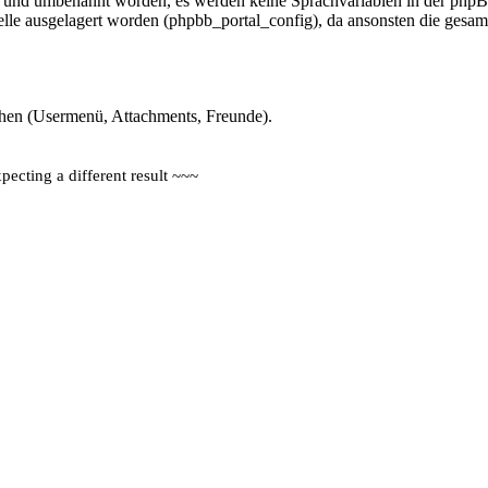
 und umbenannt worden, es werden keine Sprachvariablen in der ph
lle ausgelagert worden (phpbb_portal_config), da ansonsten die gesamt
sehen (Usermenü, Attachments, Freunde).
ecting a different result ~~~