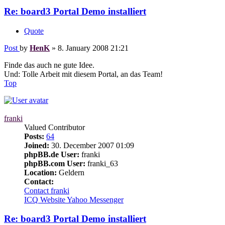
Re: board3 Portal Demo installiert
Quote
Post
by
HenK
»
8. January 2008 21:21
Finde das auch ne gute Idee.
Und: Tolle Arbeit mit diesem Portal, an das Team!
Top
franki
Valued Contributor
Posts:
64
Joined:
30. December 2007 01:09
phpBB.de User:
franki
phpBB.com User:
franki_63
Location:
Geldern
Contact:
Contact franki
ICQ
Website
Yahoo Messenger
Re: board3 Portal Demo installiert