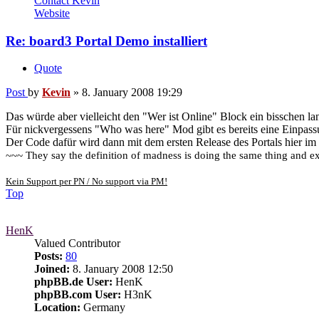
Contact Kevin
Website
Re: board3 Portal Demo installiert
Quote
Post
by
Kevin
»
8. January 2008 19:29
Das würde aber vielleicht den "Wer ist Online" Block ein bisschen l
Für nickvergessens "Who was here" Mod gibt es bereits eine Einpass
Der Code dafür wird dann mit dem ersten Release des Portals hier im
~~~ They say the definition of madness is doing the same thing and exp
Kein Support per PN / No support via PM!
Top
HenK
Valued Contributor
Posts:
80
Joined:
8. January 2008 12:50
phpBB.de User:
HenK
phpBB.com User:
H3nK
Location:
Germany