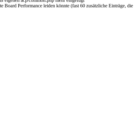
pBB eigenen acp/common.php mehr eingefügt
e Board Performance leiden könnte (fast 60 zusätzliche Einträge, die