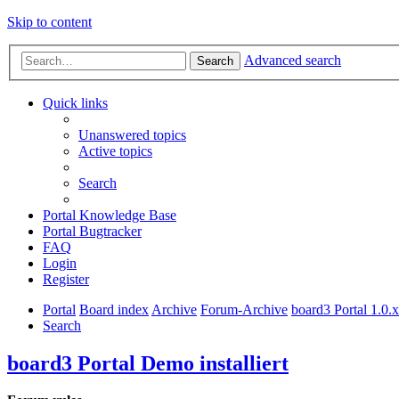
Skip to content
Advanced search
Search
Quick links
Unanswered topics
Active topics
Search
Portal Knowledge Base
Portal Bugtracker
FAQ
Login
Register
Portal
Board index
Archive
Forum-Archive
board3 Portal 1.0.
Search
board3 Portal Demo installiert