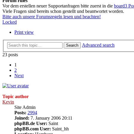
Forum rules
Vor dem erstellen neuer Supportanfragen bitte zuerst in die
board3 Po
Viele Fragen sind bereits schon gestellt und beantwortet worden.
Bitte auch unsere Forumsregeln lesen und beachten!
Locked
Print view
Advanced search
Search
23 posts
1
2
Next
Topic author
Kevin
Site Admin
Posts:
2994
Joined:
7. January 2006 20:11
phpBB.de User:
Saint
phpBB.com User:
Saint_hh