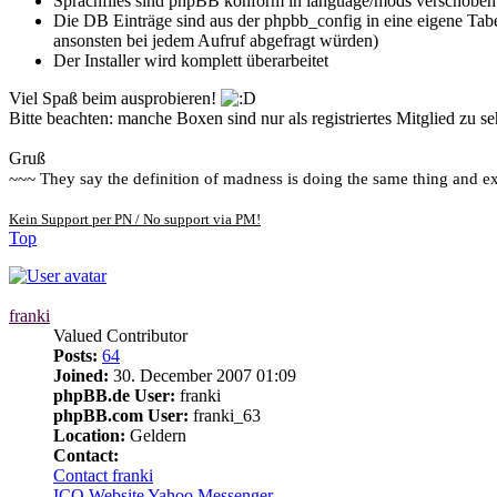
Sprachfiles sind phpBB konform in language/mods verschoben
Die DB Einträge sind aus der phpbb_config in eine eigene Tabe
ansonsten bei jedem Aufruf abgefragt würden)
Der Installer wird komplett überarbeitet
Viel Spaß beim ausprobieren!
Bitte beachten: manche Boxen sind nur als registriertes Mitglied zu 
Gruß
~~~ They say the definition of madness is doing the same thing and exp
Kein Support per PN / No support via PM!
Top
franki
Valued Contributor
Posts:
64
Joined:
30. December 2007 01:09
phpBB.de User:
franki
phpBB.com User:
franki_63
Location:
Geldern
Contact:
Contact franki
ICQ
Website
Yahoo Messenger