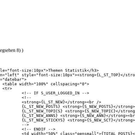
egsehen 8) )




N -->

-

br />

g><br />

g><br />

g><br />

 /><br />

>

-->

ong>{S_TOT_ATTACH}</strong></td>
