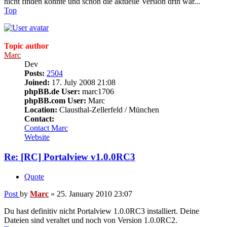
nicht finden konnte und schon die aktuelle Version drin war...
Top
Topic author
Marc
Dev
Posts:
2504
Joined:
17. July 2008 21:08
phpBB.de User:
marc1706
phpBB.com User:
Marc
Location:
Clausthal-Zellerfeld / München
Contact:
Contact Marc
Website
Re: [RC] Portalview v1.0.0RC3
Quote
Post
by
Marc
»
25. January 2010 23:07
Du hast definitiv nicht Portalview 1.0.0RC3 installiert. Deine
Dateien sind veraltet und noch von Version 1.0.0RC2.