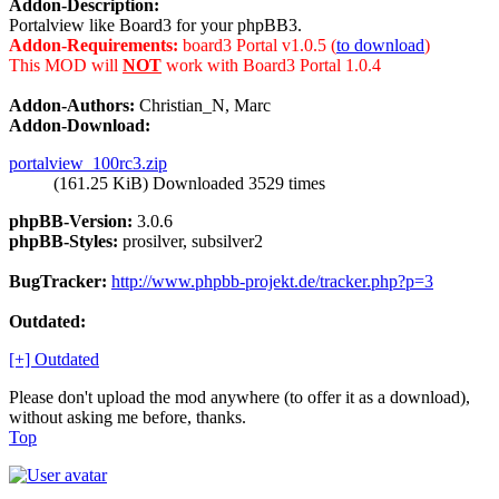
Addon-Description:
Portalview like Board3 for your phpBB3.
Addon-Requirements:
board3 Portal v1.0.5 (
to download
)
This MOD will
NOT
work with Board3 Portal 1.0.4
Addon-Authors:
Christian_N, Marc
Addon-Download:
portalview_100rc3.zip
(161.25 KiB) Downloaded 3529 times
phpBB-Version:
3.0.6
phpBB-Styles:
prosilver, subsilver2
BugTracker:
http://www.phpbb-projekt.de/tracker.php?p=3
Outdated:
[+] Outdated
Please don't upload the mod anywhere (to offer it as a download),
without asking me before, thanks.
Top