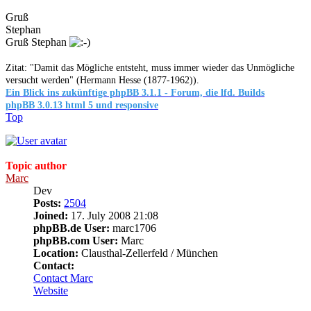
Gruß
Stephan
Gruß Stephan
Zitat: "Damit das Mögliche entsteht, muss immer wieder das Unmögliche
versucht werden" (Hermann Hesse (1877-1962)).
Ein Blick ins zukünftige phpBB 3.1.1 - Forum, die lfd. Builds
phpBB 3.0.13 html 5 und responsive
Top
Topic author
Marc
Dev
Posts:
2504
Joined:
17. July 2008 21:08
phpBB.de User:
marc1706
phpBB.com User:
Marc
Location:
Clausthal-Zellerfeld / München
Contact:
Contact Marc
Website