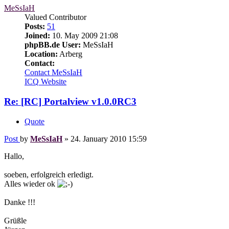
MeSsIaH
Valued Contributor
Posts:
51
Joined:
10. May 2009 21:08
phpBB.de User:
MeSsIaH
Location:
Arberg
Contact:
Contact MeSsIaH
ICQ
Website
Re: [RC] Portalview v1.0.0RC3
Quote
Post
by
MeSsIaH
»
24. January 2010 15:59
Hallo,
soeben, erfolgreich erledigt.
Alles wieder ok
Danke !!!
Grüßle