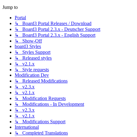
Jump to
Portal
↳ Board3 Portal Releases / Download
↳ Board3 Portal 2.3.x - Deutscher Support
↳ Board3 Portal 2.3.x - English Support
↳ Show-Off
board3 Styles
↳ Styles Support
↳ Released styles
↳ v2.1.x
↳ Style requests
Modification Dev
↳ Released Modifications
↳ v2.3.x
↳ v2.1.x
↳ Modification Requests
↳ Modifications - In Development
↳ v2.3.x
↳ v2.1.x
↳ Modifications Support
International
↳ Completed Translations