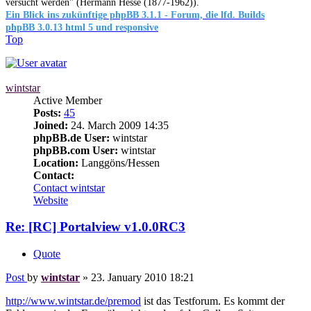
versucht werden" (Hermann Hesse (1877-1962)).
Ein Blick ins zukünftige phpBB 3.1.1 - Forum, die lfd. Builds
phpBB 3.0.13 html 5 und responsive
Top
wintstar
Active Member
Posts:
45
Joined:
24. March 2009 14:35
phpBB.de User:
wintstar
phpBB.com User:
wintstar
Location:
Langgöns/Hessen
Contact:
Contact wintstar
Website
Re: [RC] Portalview v1.0.0RC3
Quote
Post
by
wintstar
»
23. January 2010 18:21
http://www.wintstar.de/premod
ist das Testforum. Es kommt der