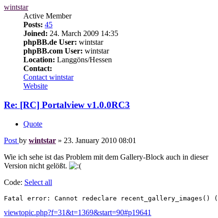
wintstar
Active Member
Posts:
45
Joined:
24. March 2009 14:35
phpBB.de User:
wintstar
phpBB.com User:
wintstar
Location:
Langgöns/Hessen
Contact:
Contact wintstar
Website
Re: [RC] Portalview v1.0.0RC3
Quote
Post
by
wintstar
»
23. January 2010 08:01
Wie ich sehe ist das Problem mit dem Gallery-Block auch in dieser
Version nicht gelößt.
Code:
Select all
Fatal error: Cannot redeclare recent_gallery_images() (
viewtopic.php?f=31&t=1369&start=90#p19641