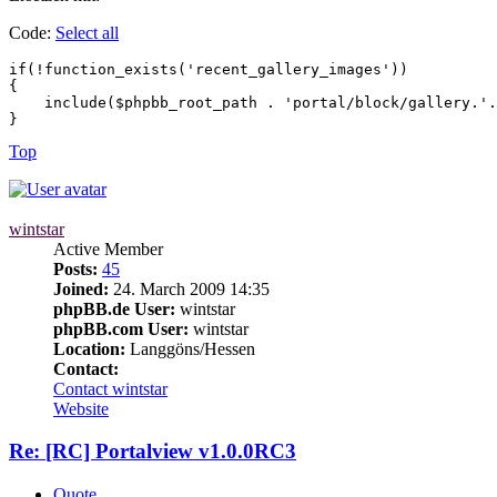
Code:
Select all
if(!function_exists('recent_gallery_images'))

{

    include($phpbb_root_path . 'portal/block/gallery.'.
} 
Top
wintstar
Active Member
Posts:
45
Joined:
24. March 2009 14:35
phpBB.de User:
wintstar
phpBB.com User:
wintstar
Location:
Langgöns/Hessen
Contact:
Contact wintstar
Website
Re: [RC] Portalview v1.0.0RC3
Quote