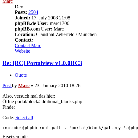
Marc
Dev
Posts:
2504
Joined:
17. July 2008 21:08
phpBB.de User:
marc1706
phpBB.com User:
Marc
Location:
Clausthal-Zellerfeld / München
Contact:
Contact Marc
Website
Re: [RC] Portalview v1.0.0RC3
Quote
Post
by
Marc
»
23. January 2010 18:26
Also, versuch mal das hier:
Öffne portal/block/additional_blocks.php
Finde:
Code:
Select all
include($phpbb_root_path . 'portal/block/gallery.'.$php
Ersetzen mit: