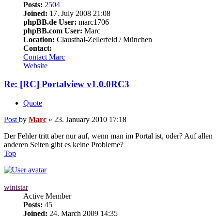
Posts:
2504
Joined:
17. July 2008 21:08
phpBB.de User:
marc1706
phpBB.com User:
Marc
Location:
Clausthal-Zellerfeld / München
Contact:
Contact Marc
Website
Re: [RC] Portalview v1.0.0RC3
Quote
Post
by
Marc
»
23. January 2010 17:18
Der Fehler tritt aber nur auf, wenn man im Portal ist, oder? Auf allen
anderen Seiten gibt es keine Probleme?
Top
wintstar
Active Member
Posts:
45
Joined:
24. March 2009 14:35