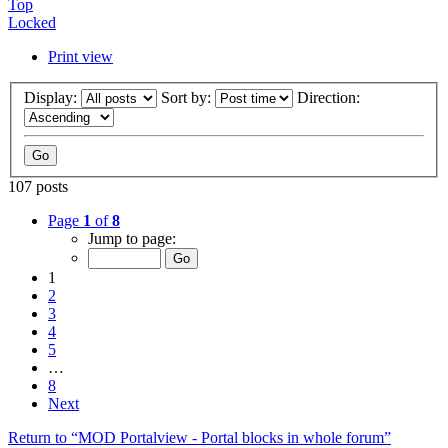
Top
Locked
Print view
Display:
Sort by:
Direction:
107 posts
Page
1
of
8
Jump to page:
1
2
3
4
5
…
8
Next
Return to “MOD Portalview - Portal blocks in whole forum”