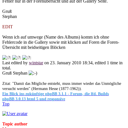
Fehler nur in der Forenübersicht und auf der Gallery Seite.
Gruß
Stephan
EDIT
Wenn ich auf umwege (Name des Albums) komm ich ohne
Fehlercode in die Gallery sowie mit klicken auf Foren die Foren-
Übersicht mit beidseitigen Blöcken
Last edited by
wintstar
on 23. January 2010 18:34, edited 1 time in
total.
Gruß Stephan
Zitat: "Damit das Mögliche entsteht, muss immer wieder das Unmögliche
versucht werden" (Hermann Hesse (1877-1962)).
Ein Blick ins zukünftige phpBB 3.1.1 - Forum, die lfd. Builds
phpBB 3.0.13 html 5 und responsive
Top
Topic author