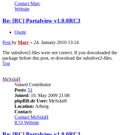
Contact Marc
Website
Re: [RC] Portalview v1.0.0RC3
Quote
Post
by
Marc
»
24. January 2010 13:14
The subsilver2-files were not correct. If you downloaded the
package before this post, re-download the subsilver2-files.
Top
MeSsIaH
Valued Contributor
Posts:
51
Joined:
10. May 2009 21:08
phpBB.de User:
MeSsIaH
Location:
Arberg
Contact:
Contact MeSsIaH
ICQ
Website
Re: [RC] Portalview v1.0.0RC3