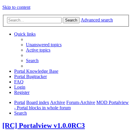
Skip to content
Advanced search
Search
Quick links
Unanswered topics
Active topics
Search
Portal Knowledge Base
Portal Bugtracker
FAQ
Login
Register
Portal
Board index
Archive
Forum-Archive
MOD Portalview
- Portal blocks in whole forum
Search
[RC] Portalview v1.0.0RC3