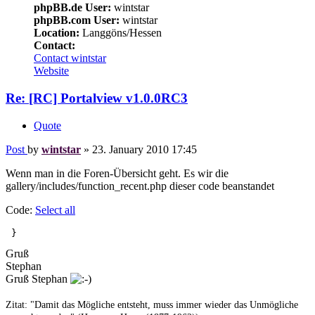
phpBB.de User:
wintstar
phpBB.com User:
wintstar
Location:
Langgöns/Hessen
Contact:
Contact wintstar
Website
Re: [RC] Portalview v1.0.0RC3
Quote
Post
by
wintstar
»
23. January 2010 17:45
Wenn man in die Foren-Übersicht geht. Es wir die
gallery/includes/function_recent.php dieser code beanstandet
Code:
Select all
 }
Gruß
Stephan
Gruß Stephan
Zitat: "Damit das Mögliche entsteht, muss immer wieder das Unmögliche