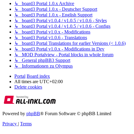
↳ board3 Portal 1.0.x Archive
↳ board3 Portal 1.0.x - Deutscher Support
↳ board3 Portal 1.0.x - English Support
↳ board3 Portal v1.0.4 / v1.0.5 / v1.0.6 - Styles
↳ board3 Portal v1.0.4 / v1.0.5 / v1.0.6 - Configs
↳ board3 Portal v1.0.x - Modifications
↳ board3 Portal v1.0.6 - Translations
↳ board3 Portal Translations for earlier Versions (< 1.0.6)
↳ board3 Portal v1.0.x - Modifications in Dev
↳ MOD Portalview - Portal blocks in whole forum
↳ General phpBB3 Support
↳ Informationen zu Olympus
Portal
Board index
All times are
UTC+02:00
Delete cookies
Powered by
phpBB
® Forum Software © phpBB Limited
Privacy
|
Terms