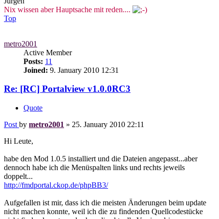
Jürgen
Nix wissen aber Hauptsache mit reden....
Top
metro2001
Active Member
Posts:
11
Joined:
9. January 2010 12:31
Re: [RC] Portalview v1.0.0RC3
Quote
Post
by
metro2001
»
25. January 2010 22:11
Hi Leute,
habe den Mod 1.0.5 installiert und die Dateien angepasst...aber
dennoch habe ich die Menüspalten links und rechts jeweils
doppelt...
http://fmdportal.ckop.de/phpBB3/
Aufgefallen ist mir, dass ich die meisten Änderungen beim update
nicht machen konnte, weil ich die zu findenden Quellcodestücke