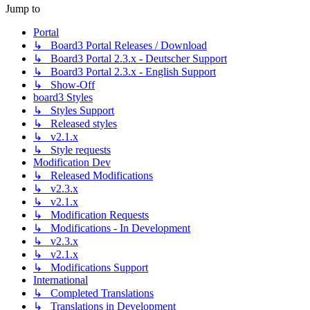
Jump to
Portal
↳ Board3 Portal Releases / Download
↳ Board3 Portal 2.3.x - Deutscher Support
↳ Board3 Portal 2.3.x - English Support
↳ Show-Off
board3 Styles
↳ Styles Support
↳ Released styles
↳ v2.1.x
↳ Style requests
Modification Dev
↳ Released Modifications
↳ v2.3.x
↳ v2.1.x
↳ Modification Requests
↳ Modifications - In Development
↳ v2.3.x
↳ v2.1.x
↳ Modifications Support
International
↳ Completed Translations
↳ Translations in Development