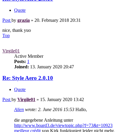
Quote
Post
by
grazia
»
20. February 2018 20:31
nice, thank yuo
Top
Virgile01
Active Member
Posts:
1
Joined:
13. January 2020 20:47
Re: Style Aero 2.0.10
Quote
Post
by
Virgile01
»
15. January 2020 13:42
Alien
wrote:
2. June 2016 15:53
Hallo,
die angegebene Anleitung unter
http://www.board3.de/viewtopic.php?f=73&t=10923
meilleur crédit
von Kirk funktioniert leider nicht mehr.