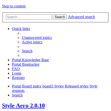
Skip to content
Advanced search
Search
Quick links
Unanswered topics
Active topics
Search
Portal Knowledge Base
Portal Bugtracker
FAQ
Login
Register
Portal
Board index
board3 Styles
Released styles
Style
requests
Search
Style Aero 2.0.10