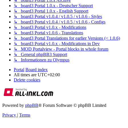
↳ board3 Portal 1.0.x Archive
↳ board3 Portal 1.0.x - Deutscher Support
↳ board3 Portal 1.0.x - English Support
↳ board3 Portal v1.0.4 / v1.0.5 / v1.0.6 - Styles
↳ board3 Portal v1.0.4 / v1.0.5 / v1.0.6 - Configs
↳ board3 Portal v1.0.x - Modifications
↳ board3 Portal v1.0.6 - Translations
↳ board3 Portal Translations for earlier Versions (< 1.0.6)
↳ board3 Portal v1.0.x - Modifications in Dev
↳ MOD Portalview - Portal blocks in whole forum
↳ General phpBB3 Support
↳ Informationen zu Olympus
Portal
Board index
All times are
UTC+02:00
Delete cookies
Powered by
phpBB
® Forum Software © phpBB Limited
Privacy
|
Terms