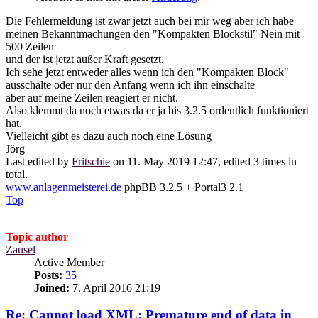
Die Fehlermeldung ist zwar jetzt auch bei mir weg aber ich habe
meinen Bekanntmachungen den "Kompakten Blockstil" Nein mit
500 Zeilen
und der ist jetzt außer Kraft gesetzt.
Ich sehe jetzt entweder alles wenn ich den "Kompakten Block"
ausschalte oder nur den Anfang wenn ich ihn einschalte
aber auf meine Zeilen reagiert er nicht.
Also klemmt da noch etwas da er ja bis 3.2.5 ordentlich funktioniert
hat.
Vielleicht gibt es dazu auch noch eine Lösung
Jörg
Last edited by
Fritschie
on 11. May 2019 12:47, edited 3 times in
total.
www.anlagenmeisterei.de
phpBB 3.2.5 + Portal3 2.1
Top
Topic author
Zausel
Active Member
Posts:
35
Joined:
7. April 2016 21:19
Re: Cannot load XML: Premature end of data in