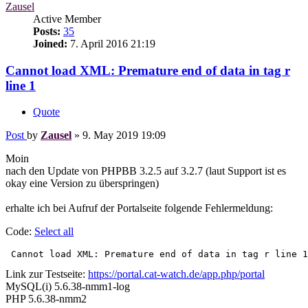
Zausel
Active Member
Posts:
35
Joined:
7. April 2016 21:19
Cannot load XML: Premature end of data in tag r
line 1
Quote
Post
by
Zausel
»
9. May 2019 19:09
Moin
nach den Update von PHPBB 3.2.5 auf 3.2.7 (laut Support ist es
okay eine Version zu überspringen)
erhalte ich bei Aufruf der Portalseite folgende Fehlermeldung:
Code:
Select all
 Cannot load XML: Premature end of data in tag r line 1
Link zur Testseite:
https://portal.cat-watch.de/app.php/portal
MySQL(i) 5.6.38-nmm1-log
PHP 5.6.38-nmm2