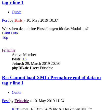
tag r line 1
Quote
Post
by
Kirk
»
10. May 2019 10:37
Wie sehen denn deine Einstellungen für das Modul aus?
Gruß Udo
Top
Fritschie
Active Member
Posts:
13
Joined:
29. March 2019 20:58
phpBB.de User:
Fritschie
Re: Cannot load XML: Premature end of data in
tag r line 1
Quote
Post
by
Fritschie
»
10. May 2019 11:24
Kirk
wrote:
10. May 2019 06:16
Deaktiviert Mal im