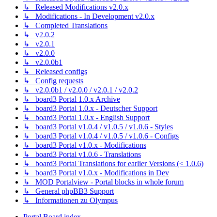
↳ Released Modifications v2.0.x
↳ Modifications - In Development v2.0.x
↳ Completed Translations
↳ v2.0.2
↳ v2.0.1
↳ v2.0.0
↳ v2.0.0b1
↳ Released configs
↳ Config requests
↳ v2.0.0b1 / v2.0.0 / v2.0.1 / v2.0.2
↳ board3 Portal 1.0.x Archive
↳ board3 Portal 1.0.x - Deutscher Support
↳ board3 Portal 1.0.x - English Support
↳ board3 Portal v1.0.4 / v1.0.5 / v1.0.6 - Styles
↳ board3 Portal v1.0.4 / v1.0.5 / v1.0.6 - Configs
↳ board3 Portal v1.0.x - Modifications
↳ board3 Portal v1.0.6 - Translations
↳ board3 Portal Translations for earlier Versions (< 1.0.6)
↳ board3 Portal v1.0.x - Modifications in Dev
↳ MOD Portalview - Portal blocks in whole forum
↳ General phpBB3 Support
↳ Informationen zu Olympus
Portal
Board index