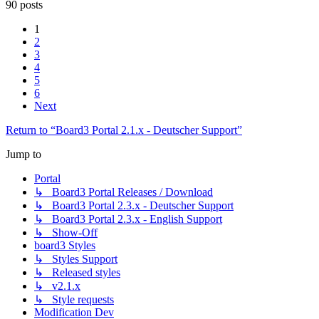
90 posts
1
2
3
4
5
6
Next
Return to “Board3 Portal 2.1.x - Deutscher Support”
Jump to
Portal
↳ Board3 Portal Releases / Download
↳ Board3 Portal 2.3.x - Deutscher Support
↳ Board3 Portal 2.3.x - English Support
↳ Show-Off
board3 Styles
↳ Styles Support
↳ Released styles
↳ v2.1.x
↳ Style requests
Modification Dev