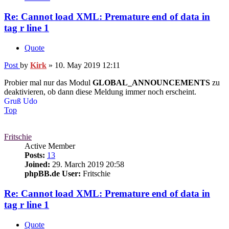
Re: Cannot load XML: Premature end of data in
tag r line 1
Quote
Post
by
Kirk
»
10. May 2019 12:11
Probier mal nur das Modul
GLOBAL_ANNOUNCEMENTS
zu
deaktivieren, ob dann diese Meldung immer noch erscheint.
Gruß Udo
Top
Fritschie
Active Member
Posts:
13
Joined:
29. March 2019 20:58
phpBB.de User:
Fritschie
Re: Cannot load XML: Premature end of data in
tag r line 1
Quote