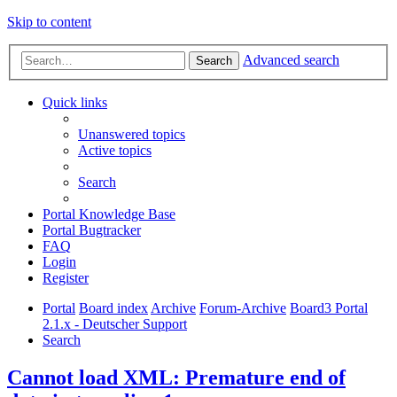
Skip to content
Advanced search
Search
Quick links
Unanswered topics
Active topics
Search
Portal Knowledge Base
Portal Bugtracker
FAQ
Login
Register
Portal
Board index
Archive
Forum-Archive
Board3 Portal
2.1.x - Deutscher Support
Search
Cannot load XML: Premature end of