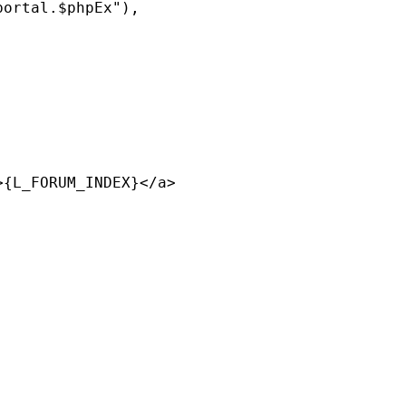
path}portal.$phpEx"),
>{L_FORUM_INDEX}</a>