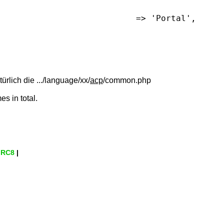
	'PORTAL'							=> 'Portal',
rlich die .../language/xx/
acp
/common.php
s in total.
.RC8
|