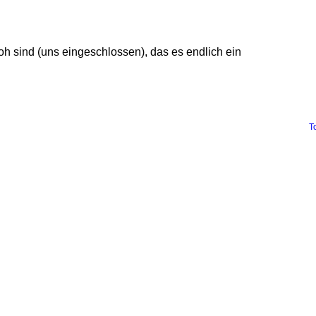
roh sind (uns eingeschlossen), das es endlich ein
T