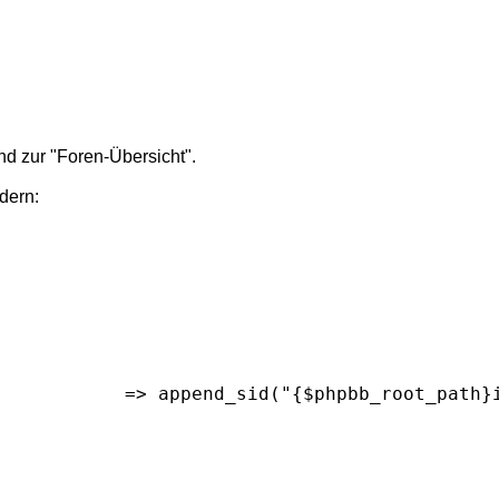
nd zur "Foren-Übersicht".
dern:
		'U_INDEX'				=> append_sid("{$phpbb_root_p