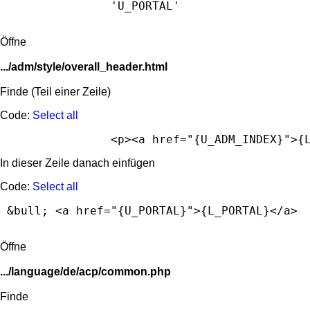
Öffne
.../adm/style/overall_header.html
Finde (Teil einer Zeile)
Code:
Select all
		<p><a href="{U_ADM_INDEX}">
In dieser Zeile danach einfügen
Code:
Select all
 &bull; <a href="{U_PORTAL}">{L_PORTAL}</a>
Öffne
.../language/de/acp/common.php
Finde