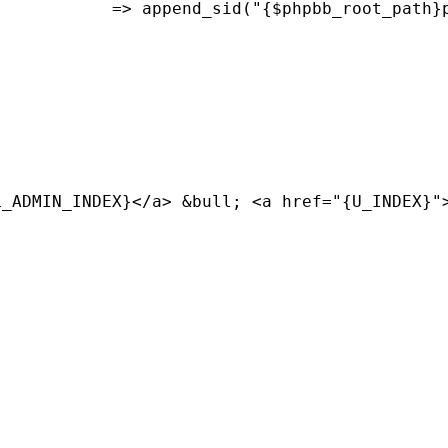
		'U_PORTAL'				=> append_sid("{$phpbb_root_
{L_ADMIN_INDEX}</a> &bull; <a href="{U_INDEX}"