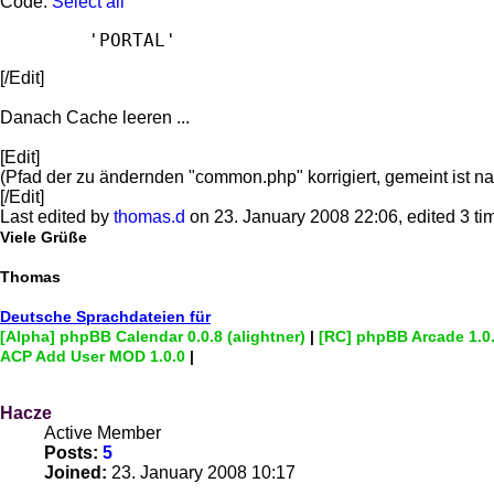
Code:
Select all
[/Edit]
Danach Cache leeren ...
[Edit]
(Pfad der zu ändernden "common.php" korrigiert, gemeint ist natü
[/Edit]
Last edited by
thomas.d
on 23. January 2008 22:06, edited 3 time
Viele Grüße
Thomas
Deutsche Sprachdateien für
[Alpha] phpBB Calendar 0.0.8 (alightner)
|
[RC] phpBB Arcade 1.0
ACP Add User MOD 1.0.0
|
Hacze
Active Member
Posts:
5
Joined:
23. January 2008 10:17