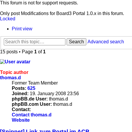
This forum is not for support requests.
Only post Modifications for Board3 Portal 1.0.x in this forum.
Locked
Print view
Search
Advanced search
15 posts • Page
1
of
1
Topic author
thomas.d
Former Team Member
Posts:
625
Joined:
19. January 2008 23:56
phpBB.de User:
thomas.d
phpBB.com User:
thomas.d
Contact:
Contact thomas.d
Website
[Snippet] Link zum Portal im ACP