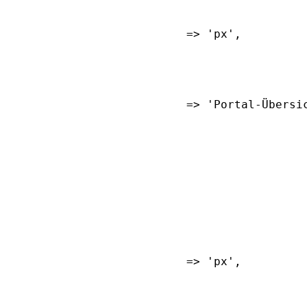
	'PIXEL'								=> 'px',
	'PORTAL'							=> 'Portal-Übe
	'PIXEL'								=> 'px',