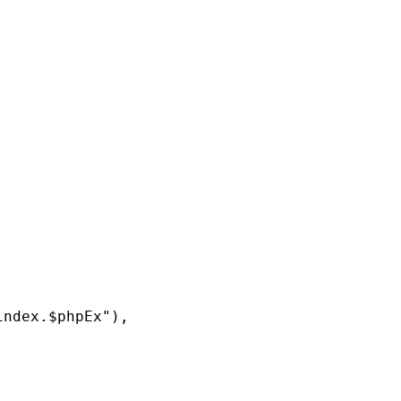
ath}index.$phpEx"),