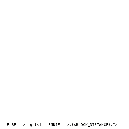
-- ELSE -->right<!-- ENDIF -->:{$BLOCK_DISTANCE};">