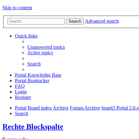
Skip to content
Advanced search
Search
Quick links
Unanswered topics
Active topics
Search
Portal Knowledge Base
Portal Bugtracker
FAQ
Login
Register
Portal
Board index
Archive
Forum-Archive
board3 Portal 2.0.
Search
Rechte Blockspalte