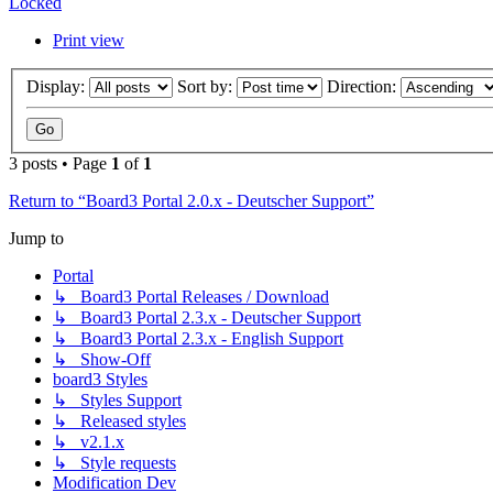
Locked
Print view
Display:
Sort by:
Direction:
3 posts • Page
1
of
1
Return to “Board3 Portal 2.0.x - Deutscher Support”
Jump to
Portal
↳ Board3 Portal Releases / Download
↳ Board3 Portal 2.3.x - Deutscher Support
↳ Board3 Portal 2.3.x - English Support
↳ Show-Off
board3 Styles
↳ Styles Support
↳ Released styles
↳ v2.1.x
↳ Style requests
Modification Dev