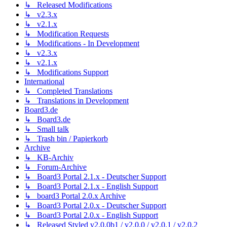
↳ Released Modifications
↳ v2.3.x
↳ v2.1.x
↳ Modification Requests
↳ Modifications - In Development
↳ v2.3.x
↳ v2.1.x
↳ Modifications Support
International
↳ Completed Translations
↳ Translations in Development
Board3.de
↳ Board3.de
↳ Small talk
↳ Trash bin / Papierkorb
Archive
↳ KB-Archiv
↳ Forum-Archive
↳ Board3 Portal 2.1.x - Deutscher Support
↳ Board3 Portal 2.1.x - English Support
↳ board3 Portal 2.0.x Archive
↳ Board3 Portal 2.0.x - Deutscher Support
↳ Board3 Portal 2.0.x - English Support
↳ Released Styled v2.0.0b1 / v2.0.0 / v2.0.1 / v2.0.2