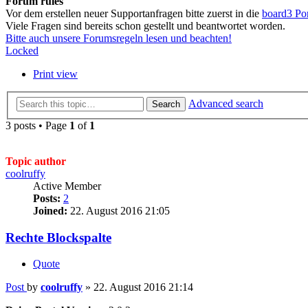
Forum rules
Vor dem erstellen neuer Supportanfragen bitte zuerst in die
board3 Po
Viele Fragen sind bereits schon gestellt und beantwortet worden.
Bitte auch unsere Forumsregeln lesen und beachten!
Locked
Print view
Advanced search
Search
3 posts • Page
1
of
1
Topic author
coolruffy
Active Member
Posts:
2
Joined:
22. August 2016 21:05
Rechte Blockspalte
Quote
Post
by
coolruffy
»
22. August 2016 21:14