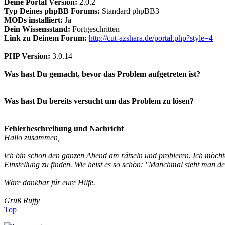
Deine Portal Version:
2.0.2
Typ Deines phpBB Forums:
Standard phpBB3
MODs installiert:
Ja
Dein Wissensstand:
Fortgeschritten
Link zu Deinem Forum:
http://cut-azshara.de/portal.php?style=4
PHP Version:
3.0.14
Was hast Du gemacht, bevor das Problem aufgetreten ist?
Was hast Du bereits versucht um das Problem zu lösen?
Fehlerbeschreibung und Nachricht
Hallo zusammen,
ich bin schon den ganzen Abend am rätseln und probieren. Ich möchte 
Einstellung zu finden. Wie heist es so schön: "Manchmal sieht man d
Wäre dankbar für eure Hilfe.
Gruß Ruffy
Top