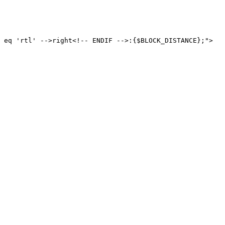
 eq 'rtl' -->right<!-- ENDIF -->:{$BLOCK_DISTANCE};">