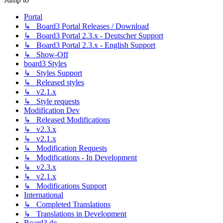
Portal
↳ Board3 Portal Releases / Download
↳ Board3 Portal 2.3.x - Deutscher Support
↳ Board3 Portal 2.3.x - English Support
↳ Show-Off
board3 Styles
↳ Styles Support
↳ Released styles
↳ v2.1.x
↳ Style requests
Modification Dev
↳ Released Modifications
↳ v2.3.x
↳ v2.1.x
↳ Modification Requests
↳ Modifications - In Development
↳ v2.3.x
↳ v2.1.x
↳ Modifications Support
International
↳ Completed Translations
↳ Translations in Development
Board3.de