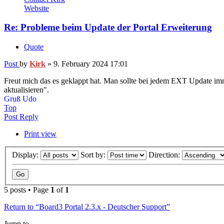
Website
Re: Probleme beim Update der Portal Erweiterung
Quote
Post
by
Kirk
»
9. February 2024 17:01
Freut mich das es geklappt hat. Man sollte bei jedem EXT Update imm
aktualisieren".
Gruß Udo
Top
Post Reply
Print view
Display:
Sort by:
Direction:
5 posts • Page
1
of
1
Return to “Board3 Portal 2.3.x - Deutscher Support”
Jump to