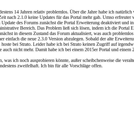
estens 14 Jahren relativ problemlos. Über die Jahre habe ich natürlich v
eit nach 2.1.0 keine Updates für das Portal mehr gab. Umso erfreuter 
m Update des Forums zunächst die Portal Erweiterung deaktiviert und 
nistrative Bereich. Das Problem ließ sich lösen, indem ich die Portal
 zunächst in diesem Zustand das Forum aktualisiert, was auch problemlos
er einfach die neue 2.3.0 Version abzulegen. Sobald der alte Erweit
nd hoste bei Strato. Leider habe ich bei Strato keinen Zugriff auf irge
eite auch nicht mehr. Damit habe ich bei einem 2015er Portal und einem
ein, was ich noch ausprobieren könnte, außer scheibchenweise die vera
destens zweifelhaft. Ich bin für alle Vorschläge offen.