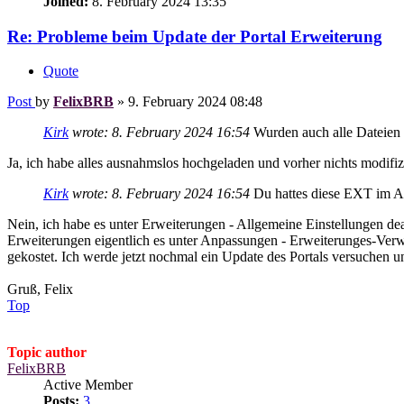
Joined:
8. February 2024 13:35
Re: Probleme beim Update der Portal Erweiterung
Quote
Post
by
FelixBRB
»
9. February 2024 08:48
Kirk
wrote:
8. February 2024 16:54
Wurden auch alle Dateien f
Ja, ich habe alles ausnahmslos hochgeladen und vorher nichts modifizi
Kirk
wrote:
8. February 2024 16:54
Du hattes diese EXT im A
Nein, ich habe es unter Erweiterungen - Allgemeine Einstellungen deak
Erweiterungen eigentlich es unter Anpassungen - Erweiterunges-Verw
gekostet. Ich werde jetzt nochmal ein Update des Portals versuchen u
Gruß, Felix
Top
Topic author
FelixBRB
Active Member
Posts:
3