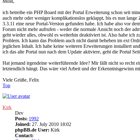
Moin,
ich betreibe ein PHP Board mit der Portal Erweiterung schon seit mind
auch mehr oder weniger komplikationslos geklappt, bis es nun lange Z
3.3.11 eine neue Portal-Version gefunden habe. Ich habe also vor de
Forum nicht mehr aufrufen - weder die normale Ansicht noch der admi
geht wieder alles, obwohl es weiterhin deaktiviert ist. Also habe ich
Problem. Ich kann das Problem auch nicht damit beheben im ext Ordn
jeglichen Inhalt. Ich habe keine weiteren Erweiterungen installiert u
ich das alte Portal nun nach dem Update aktiviere, geht die Portal S
Hat jemand irgendeine weiterführende Idee? Mir fällt nicht so recht 
letztendlich hängt. Das wäre viel Arbeit und der Erkenntnisgewinn min
Viele Grüße, Felix
Top
Kirk
Dev
Posts:
1992
Joined:
27. July 2010 18:02
phpBB.de User:
Kirk
Contact: