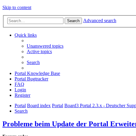
Skip to content
Advanced search
Search
Quick links
Unanswered topics
Active topics
Search
Portal Knowledge Base
Portal Bugtracker
FAQ
Login
Register
Portal
Board index
Portal
Board3 Portal 2.3.x - Deutscher Supp
Search
Probleme beim Update der Portal Erweite