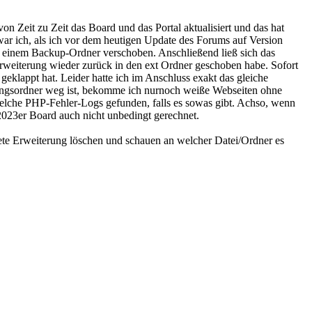
on Zeit zu Zeit das Board und das Portal aktualisiert und das hat
war ich, als ich vor dem heutigen Update des Forums auf Version
in einem Backup-Ordner verschoben. Anschließend ließ sich das
 Erweiterung wieder zurück in den ext Ordner geschoben habe. Sofort
 geklappt hat. Leider hatte ich im Anschluss exakt das gleiche
erungsordner weg ist, bekomme ich nurnoch weiße Webseiten ohne
ndwelche PHP-Fehler-Logs gefunden, falls es sowas gibt. Achso, wenn
 2023er Board auch nicht unbedingt gerechnet.
ltete Erweiterung löschen und schauen an welcher Datei/Ordner es