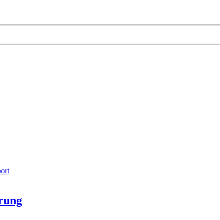
ort
rung