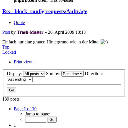
phpBB.com User:
Trash-Master
Re: _block_config requests/Aufträge
Quote
Post
by
Trash-Master
»
20. April 2009 13:18
Einfach nur eine grauen Hintergrund wie in der Mitte.
Top
Locked
Print view
Display:
Sort by:
Direction:
139 posts
Page
1
of
10
Jump to page:
1