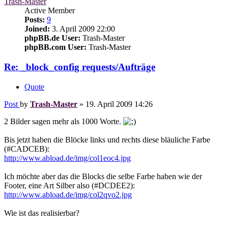
Trash-Master
Active Member
Posts:
9
Joined:
3. April 2009 22:00
phpBB.de User:
Trash-Master
phpBB.com User:
Trash-Master
Re: _block_config requests/Aufträge
Quote
Post
by
Trash-Master
»
19. April 2009 14:26
2 Bilder sagen mehr als 1000 Worte.
Bis jetzt haben die Blöcke links und rechts diese bläuliche Farbe
(#CADCEB):
http://www.abload.de/img/col1eoc4.jpg
Ich möchte aber das die Blocks die selbe Farbe haben wie der
Footer, eine Art Silber also (#DCDEE2):
http://www.abload.de/img/col2qvo2.jpg
Wie ist das realisierbar?