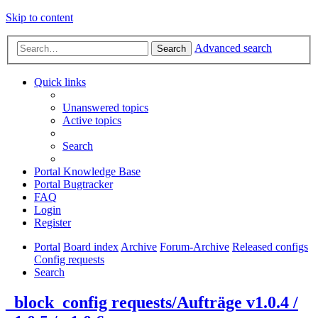
Skip to content
Advanced search
Search
Quick links
Unanswered topics
Active topics
Search
Portal Knowledge Base
Portal Bugtracker
FAQ
Login
Register
Portal
Board index
Archive
Forum-Archive
Released configs
Config requests
Search
_block_config requests/Aufträge v1.0.4 /