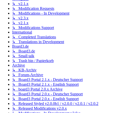
↳ v2.1.x
↳ Modification Requests
↳ Modifications - In Development
↳ v2.3.x
↳ v2.1.x
↳ Modifications Support
International
↳ Completed Translations
↳ Translations in Development
Board3.de
↳ Board3.de
↳ Small talk
↳ Trash bin / Papierkorb
Archive
↳ KB-Archiv
↳ Forum-Archive
↳ Board3 Portal 2.1.x - Deutscher Support
↳ Board3 Portal 2.1.x - English Support
↳ board3 Portal 2.0.x Archive
↳ Board3 Portal 2.0.x - Deutscher Support
↳ Board3 Portal 2.0.x - English Support
↳ Released Styled v2.0.0b1 / v2.0.0 / v2.0.1 / v2.0.2
↳ Released Modifications v2.0.x