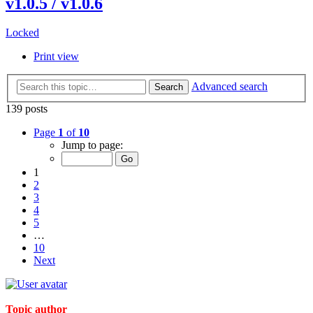
v1.0.5 / v1.0.6
Locked
Print view
Advanced search
Search
139 posts
Page
1
of
10
Jump to page:
1
2
3
4
5
…
10
Next
Topic author