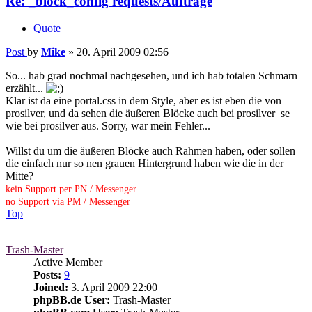
Re: _block_config requests/Aufträge
Quote
Post
by
Mike
»
20. April 2009 02:56
So... hab grad nochmal nachgesehen, und ich hab totalen Schmarn
erzählt...
Klar ist da eine portal.css in dem Style, aber es ist eben die von
prosilver, und da sehen die äußeren Blöcke auch bei prosilver_se
wie bei prosilver aus. Sorry, war mein Fehler...
Willst du um die äußeren Blöcke auch Rahmen haben, oder sollen
die einfach nur so nen grauen Hintergrund haben wie die in der
Mitte?
kein Support per PN / Messenger
no Support via PM / Messenger
Top
Trash-Master
Active Member
Posts:
9
Joined:
3. April 2009 22:00
phpBB.de User:
Trash-Master