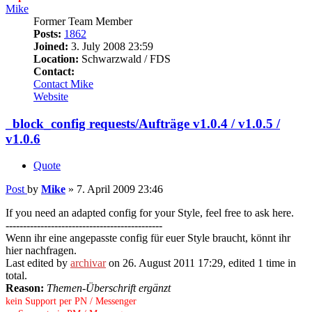
Mike
Former Team Member
Posts:
1862
Joined:
3. July 2008 23:59
Location:
Schwarzwald / FDS
Contact:
Contact Mike
Website
_block_config requests/Aufträge v1.0.4 / v1.0.5 /
v1.0.6
Quote
Post
by
Mike
»
7. April 2009 23:46
If you need an adapted config for your Style, feel free to ask here.
---------------------------------------------
Wenn ihr eine angepasste config für euer Style braucht, könnt ihr
hier nachfragen.
Last edited by
archivar
on 26. August 2011 17:29, edited 1 time in
total.
Reason:
Themen-Überschrift ergänzt
kein Support per PN / Messenger