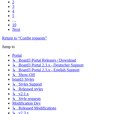
2
3
4
5
…
10
Next
Return to “Config requests”
Jump to
Portal
↳ Board3 Portal Releases / Download
↳ Board3 Portal 2.3.x - Deutscher Support
↳ Board3 Portal 2.3.x - English Support
↳ Show-Off
board3 Styles
↳ Styles Support
↳ Released styles
↳ v2.1.x
↳ Style requests
Modification Dev
↳ Released Modifications
↳ v2.3.x