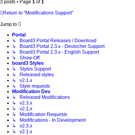
3 posts • Page
1
of
1
Return to “Modifications Support”
Jump to
Portal
↳ Board3 Portal Releases / Download
↳ Board3 Portal 2.3.x - Deutscher Support
↳ Board3 Portal 2.3.x - English Support
↳ Show-Off
board3 Styles
↳ Styles Support
↳ Released styles
↳ v2.1.x
↳ Style requests
Modification Dev
↳ Released Modifications
↳ v2.3.x
↳ v2.1.x
↳ Modification Requests
↳ Modifications - In Development
↳ v2.3.x
↳ v2.1.x