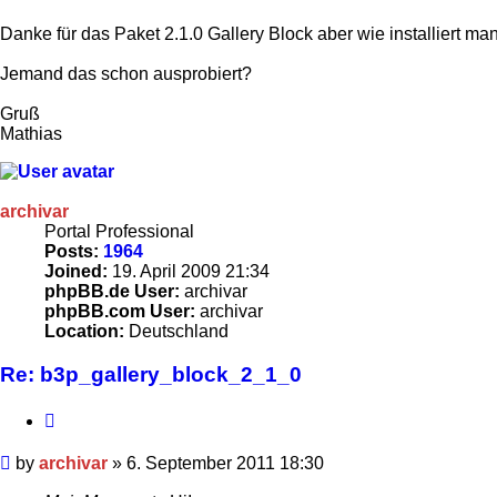
Danke für das Paket 2.1.0 Gallery Block aber wie installiert man 
Jemand das schon ausprobiert?
Gruß
Mathias
archivar
Portal Professional
Posts:
1964
Joined:
19. April 2009 21:34
phpBB.de User:
archivar
phpBB.com User:
archivar
Location:
Deutschland
Re: b3p_gallery_block_2_1_0
Quote
Post
by
archivar
»
6. September 2011 18:30