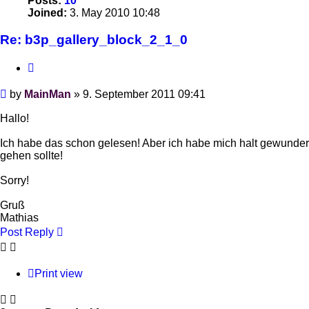
Posts:
10
Joined:
3. May 2010 10:48
Re: b3p_gallery_block_2_1_0
Quote
Post
by
MainMan
»
9. September 2011 09:41
Hallo!
Ich habe das schon gelesen! Aber ich habe mich halt gewunder
gehen sollte!
Sorry!
Gruß
Mathias
Post Reply
Print view