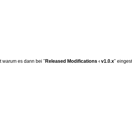
t warum es dann bei "
Released Modifications ‹ v1.0.x
" einges