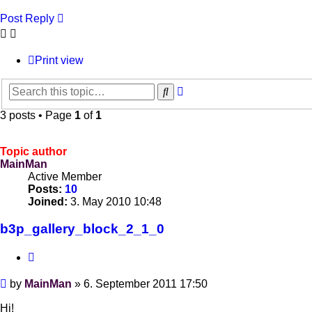
Post Reply
Print view
Advanced
Search
search
3 posts • Page
1
of
1
Topic author
MainMan
Active Member
Posts:
10
Joined:
3. May 2010 10:48
b3p_gallery_block_2_1_0
Quote
Post
by
MainMan
»
6. September 2011 17:50
Hi!