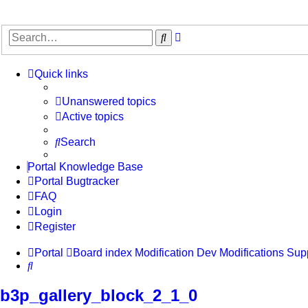
Advanced
Search
search
Quick links
Unanswered topics
Active topics
Search
Portal Knowledge Base
Portal Bugtracker
FAQ
Login
Register
Portal
Board index
Modification Dev
Modifications Sup
Search
b3p_gallery_block_2_1_0