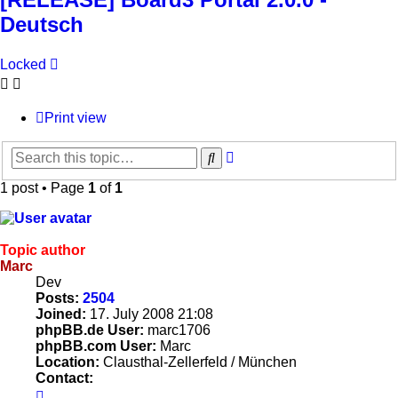
Deutsch
Locked
Print view
Advanced
Search
search
1 post • Page
1
of
1
Topic author
Marc
Dev
Posts:
2504
Joined:
17. July 2008 21:08
phpBB.de User:
marc1706
phpBB.com User:
Marc
Location:
Clausthal-Zellerfeld / München
Contact:
Contact