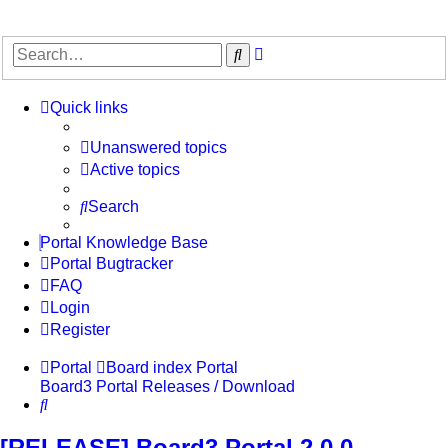
Advanced
Search
search
Quick links
Unanswered topics
Active topics
Search
Portal Knowledge Base
Portal Bugtracker
FAQ
Login
Register
Portal
Board index
Portal
Board3 Portal Releases / Download
Search
[RELEASE] Board3 Portal 2.0.0 -